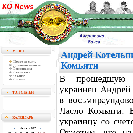
МЕНЮ
Андрей Котельн
Новое на сайте
Комьяти
Добавить новость
Регистрация
Статистика
В прошедшую 
О сайте
Ссылки
украинец Андрей 
ТОП СТАТЬИ
в восьмираундов
Ласло Комьяти. 
КАЛЕНДАРЬ
украинцу со счет
«
Июнь 2007
»
Отметим, что н