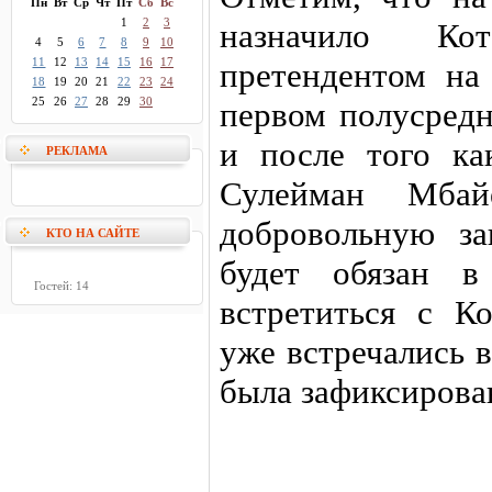
Пн
Вт
Ср
Чт
Пт
Сб
Вс
1
2
3
назначило Кот
4
5
6
7
8
9
10
11
12
13
14
15
16
17
претендентом на
18
19
20
21
22
23
24
25
26
27
28
29
30
первом полусредн
и после того к
РЕКЛАМА
Сулейман Мба
добровольную за
КТО НА САЙТЕ
будет обязан в
Гостей: 14
встретиться с К
уже встречались в
была зафиксирова