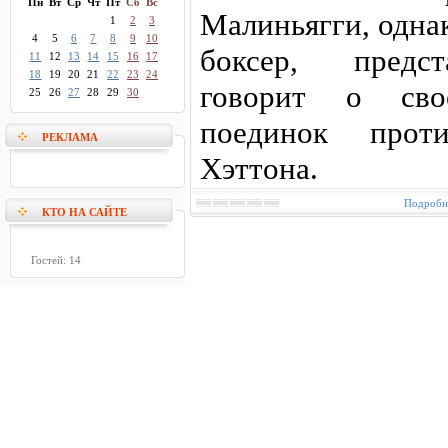
Пн
Вт
Ср
Чт
Пт
Сб
Вс
Малиньягги, одна
1
2
3
4
5
6
7
8
9
10
боксер, предс
11
12
13
14
15
16
17
18
19
20
21
22
23
24
говорит о сво
25
26
27
28
29
30
поединок прот
РЕКЛАМА
Хэттона.
Подробне
КТО НА САЙТЕ
Гостей: 14