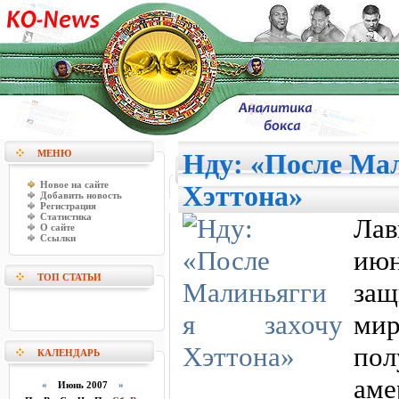
МЕНЮ
Нду: «После Мал
Новое на сайте
Хэттона»
Добавить новость
Регистрация
Статистика
Лав
О сайте
Ссылки
ию
ТОП СТАТЬИ
за
мир
по
КАЛЕНДАРЬ
а
«
Июнь 2007
»