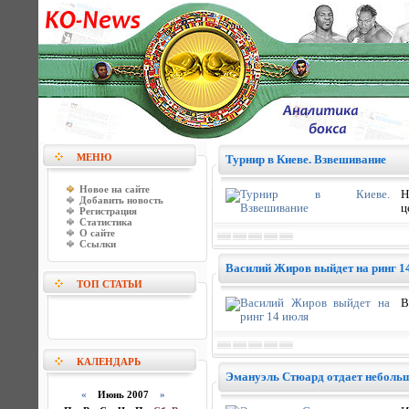
МЕНЮ
Турнир в Киеве. Взвешивание
Новое на сайте
Н
Добавить новость
ц
Регистрация
Статистика
О сайте
Ссылки
Василий Жиров выйдет на ринг 1
ТОП СТАТЬИ
В
КАЛЕНДАРЬ
Эмануэль Стюард отдает неболь
«
Июнь 2007
»