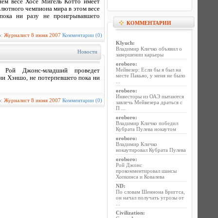
ем весе Хосе Мигель Котто имеет
лютного чемпиона мира в этом весе
пока ни разу не проигрывавшего
КОММЕНТАРИИ
р:
Журналист
8 июня 2007
Комментарии (0)
Klyuch
:
Владимир Кличко объявил о
Новости
завершении карьеры
oroboro
:
Мейвезер: Если бы я был на
 Рой Джонс-младший проведет
месте Пакьяо, у меня не было
ни Хэншо, не потерпевшего пока ни
...
oroboro
:
Инвесторы из ОАЭ пытаются
р:
Журналист
8 июня 2007
Комментарии (0)
завлечь Мейвезера драться с
П ...
oroboro
:
Владимир Кличко победил
Кубрата Пулева нокаутом
oroboro
:
Владимир Кличко
нокаутировал Кубрата Пулева
oroboro
:
Рой Джонс
прокомментировал шансы
Хопкинса и Ковалева
ND
:
По словам Шеннона Бриггса,
он начал получать угрозы от
...
Civilization
: