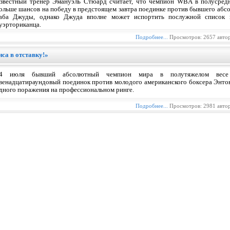
звестный тренер Эмануэль Стюард считает, что чемпион WBA в полусредн
ольше шансов на победу в предстоящем завтра поединке против бывшего абсо
аба Джуды, однако Джуда вполне может испортить послужной список 
уэрториканца.
Подробнее...
Просмотров: 2657 авто
са в отставку!»
4 июля бывший абсолютный чемпион мира в полутяжелом весе
венадцатираундовый поединок против молодого американского боксера Энто
дного поражения на профессиональном ринге.
Подробнее...
Просмотров: 2981 авто