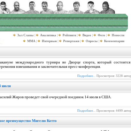
Зал Славы
|
Аналитика
|
Рейтинги
|
Видео
|
Фото
|
Новости
MMA
|
Интервью
|
Репортажи
|
Опросы
|
Комментарии
акануне международного турнира во Дворце спорта, который состоится
еремония взвешивания и заключительная пресс-конференция.
Подробнее...
Просмотров: 3228 авто
4 июля
асилий Жиров проведет свой очередной поединок 14 июля в США.
Подробнее...
Просмотров: 4499 авто
шое преимущество Мигелю Котто