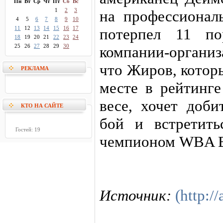
Пн
Вт
Ср
Чт
Пт
Сб
Вс
1
2
3
на профессионал
4
5
6
7
8
9
10
11
12
13
14
15
16
17
потерпел 11 по
18
19
20
21
22
23
24
25
26
27
28
29
30
компании-организ
что Жиров, котор
РЕКЛАМА
месте в рейтинг
весе, хочет доби
КТО НА САЙТЕ
бой и встретить
Гостей: 19
чемпионом WBA 
Источник:
(http://