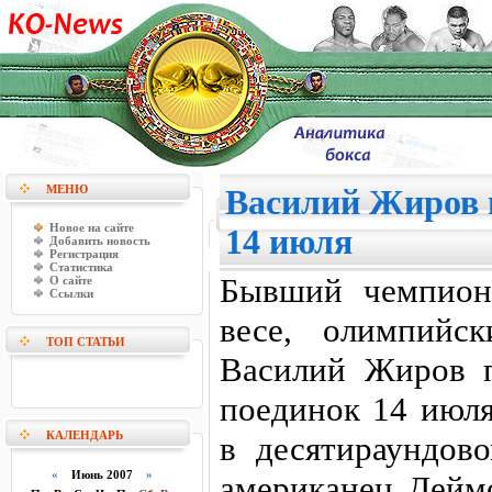
МЕНЮ
Василий Жиров 
Новое на сайте
14 июля
Добавить новость
Регистрация
Статистика
Бывший чемпион
О сайте
Ссылки
весе, олимпийс
ТОП СТАТЬИ
Василий Жиров п
поединок 14 июл
КАЛЕНДАРЬ
в десятираундов
«
Июнь 2007
»
американец Дейм