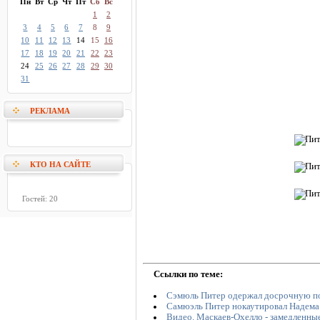
Пн
Вт
Ср
Чт
Пт
Сб
Вс
1
2
3
4
5
6
7
8
9
10
11
12
13
14
15
16
17
18
19
20
21
22
23
24
25
26
27
28
29
30
31
РЕКЛАМА
КТО НА САЙТЕ
Гостей: 20
Ссылки по теме:
Сэмюль Питер одержал досрочную по
Самюэль Питер нокаутировал Надема
Видео. Маскаев-Охелло - замедленны