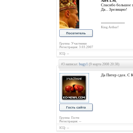
Alex LM
,
Спасибо большое з
Да... Зрелищно!
--------------------
King Arthur!
Группа: Участники
Регистрация: 3.03.2007
ICQ: --
#3 написал:
bugy1
(9 марта 2008 20:38)
Да Питер сдох. С К
Группа: Гости
Регистрация: --
ICQ: --