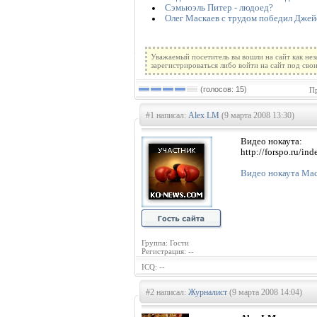
Сэмьюэль Питер - людоед?
Олег Маскаев с трудом победил Джей
Уважаемый посетитель вы вошли на сайт как не
зарегистрироваться либо войти на сайт под сво
(голосов: 15)
Пр
#1 написал:
Alex LM
(9 марта 2008 13:30)
Видео нокаута:
http://forspo.ru/
Видео нокаута Мас
Группа: Гости
Регистрация: --
ICQ: --
#2 написал:
Журналист
(9 марта 2008 14:04)