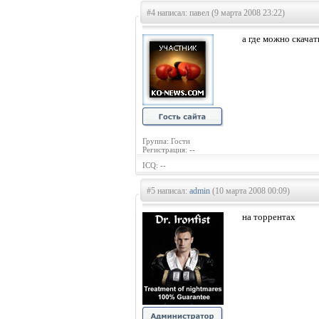
#4 написал: павел (9 марта 2008 23:22)
а где можно скачат
Группа: Гости
Регистрация: --
ICQ: --
#5 написал:
admin
(10 марта 2008 00:09)
на торрентах