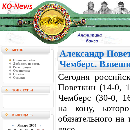
МЕНЮ
Александр Повет
Новое на сайте
Чемберс. Взвеши
Добавить новость
Регистрация
Статистика
Сегодня российс
О сайте
Ссылки
Поветкин (14-0, 
ТОП СТАТЬИ
Чемберс (30-0, 1
на кону, которо
КАЛЕНДАРЬ
обязательного на
«
Январь 2008
»
весе.