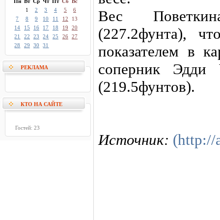
Пн
Вт
Ср
Чт
Пт
Сб
Вс
1
2
3
4
5
6
Вес Поветкин
7
8
9
10
11
12
13
14
15
16
17
18
19
20
(227.2фунта), ч
21
22
23
24
25
26
27
28
29
30
31
показателем в ка
соперник Эдди 
РЕКЛАМА
(219.5фунтов).
КТО НА САЙТЕ
Гостей: 23
Источник:
(http://