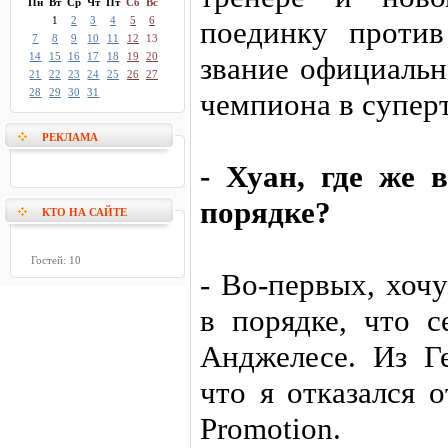
Пн
Вт
Ср
Чт
Пт
Сб
Вс
1
2
3
4
5
6
поединку проти
7
8
9
10
11
12
13
14
15
16
17
18
19
20
звание официальн
21
22
23
24
25
26
27
28
29
30
31
чемпиона в супер
РЕКЛАМА
- Хуан, где же
порядке?
КТО НА САЙТЕ
Гостей: 10
- Во-первых, хочу
в порядке, что с
Анджелесе. Из Г
что я отказался 
Promotion.