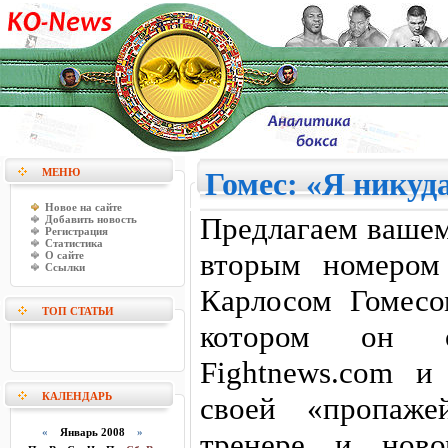
МЕНЮ
Гомес: «Я никуд
Новое на сайте
Предлагаем ваше
Добавить новость
Регистрация
Статистика
вторым номером
О сайте
Ссылки
Карлосом Гомесом
ТОП СТАТЬИ
котором он о
Fightnews.com и
КАЛЕНДАРЬ
своей «пропаже
«
Январь 2008
»
тренере и ново