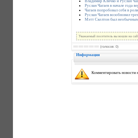
Владимир Кличко и Руслан Ча
Руслан Чагаев в начале года в
Чагаев попробовал себя в рол
Руслан Чагаев возобновил тре
Мэтт Скелтон был необычным 
Уважаемый посетитель вы вошли на сай
(голосов: 0)
Информация
Комментировать новости н