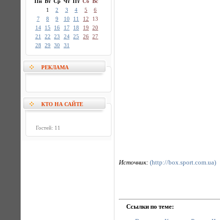
Пн
Вт
Ср
Чт
Пт
Сб
Вс
1
2
3
4
5
6
7
8
9
10
11
12
13
14
15
16
17
18
19
20
21
22
23
24
25
26
27
28
29
30
31
РЕКЛАМА
КТО НА САЙТЕ
Гостей: 11
Источник:
(http://box.sport.com.ua)
Ссылки по теме: