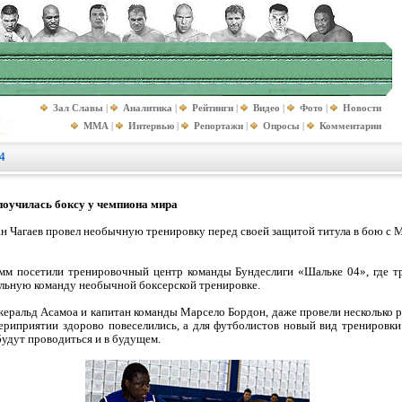
Зал Славы
|
Аналитика
|
Рейтинги
|
Видео
|
Фото
|
Новости
MMA
|
Интервью
|
Репортажи
|
Опросы
|
Комментарии
4
оучилась боксу у чемпиона мира
н Чагаев провел необычную тренировку перед своей защитой титула в бою с 
мм посетили тренировочный центр команды Бундеслиги «Шальке 04», где т
льную команду необычной боксерской тренировке.
еральд Асамоа и капитан команды Марсело Бордон, даже провели несколько р
риприятии здорово повеселились, а для футболистов новый вид тренировки
удут проводиться и в будущем.