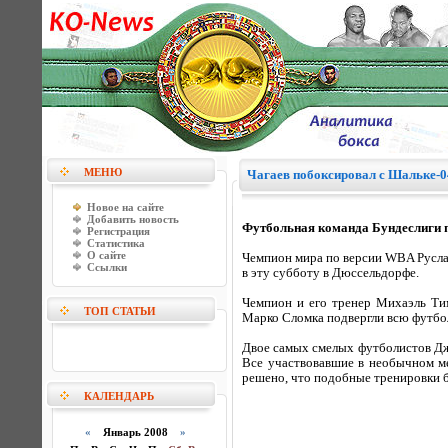
МЕНЮ
Чагаев побоксировал с Шальке-0
Новое на сайте
Добавить новость
Футбольная команда Бундеслиги п
Регистрация
Статистика
О сайте
Чемпион мира по версии WBA Русла
Ссылки
в эту субботу в Дюссельдорфе.
Чемпион и его тренер Михаэль Ти
ТОП СТАТЬИ
Марко Сломка подвергли всю футбо
Двое самых смелых футболистов Дж
Все участвовавшие в необычном ме
решено, что подобные тренировки б
КАЛЕНДАРЬ
«
Январь 2008
»