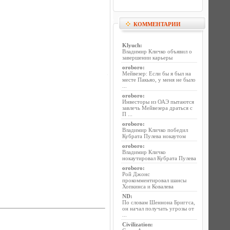
КОММЕНТАРИИ
Klyuch
:
Владимир Кличко объявил о
завершении карьеры
oroboro
:
Мейвезер: Если бы я был на
месте Пакьяо, у меня не было
...
oroboro
:
Инвесторы из ОАЭ пытаются
завлечь Мейвезера драться с
П ...
oroboro
:
Владимир Кличко победил
Кубрата Пулева нокаутом
oroboro
:
Владимир Кличко
нокаутировал Кубрата Пулева
oroboro
:
Рой Джонс
прокомментировал шансы
Хопкинса и Ковалева
ND
:
По словам Шеннона Бриггса,
он начал получать угрозы от
...
Civilization
: