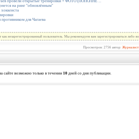
гаев провели открытые тренировки + ФОТО (ПОПОЛНЕ ...
ернется на ринг "обновлённым"
и хоккеиста
нировки
противником для Чагаева
т как незарегистрированный пользователь. Мы рекомендуем вам зарегистрироваться либо во
Просмотров: 2756 автор:
Журналист
а сайте возможно только в течении
10
дней со дня публикации.