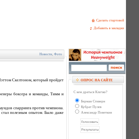
Сделать стартовой
Добавить в закладки
Новости
,
Фото
Мэттом Скелтоном, который пройдет
ОПРОС НА САЙТЕ
С кем драться Кличко?
ренеры боксера и команды, Тимм и
Берман Стиверн
Кубрат Пулев
аундов спарринга против чемпиона.
 стал полезным опытом. Было даже
Александр Поветкин