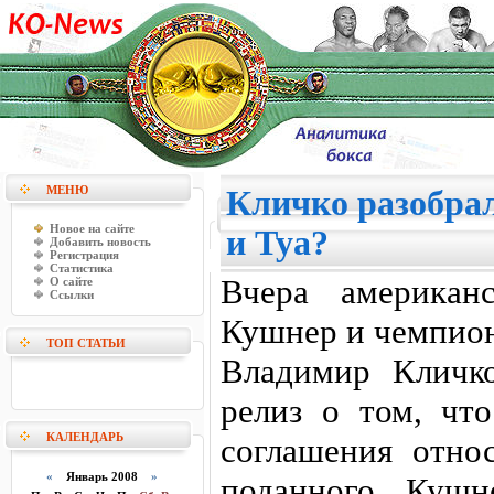
МЕНЮ
Кличко разобра
Новое на сайте
и Туа?
Добавить новость
Регистрация
Статистика
Вчера американ
О сайте
Ссылки
Кушнер и чемпион
ТОП СТАТЬИ
Владимир Кличко
релиз о том, чт
КАЛЕНДАРЬ
соглашения относ
«
Январь 2008
»
поданного Кушн