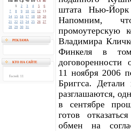
Пн
Вт
Ср
Чт
Пт
Сб
Вс
1
2
3
4
5
6
штата Нью-Йорк
7
8
9
10
11
12
13
14
15
16
17
18
19
20
Напомним, ч
21
22
23
24
25
26
27
28
29
30
31
промоутерскую к
Владимира Кличк
РЕКЛАМА
Финкеля в то
договоренности 
КТО НА САЙТЕ
11 ноября 2006 
Гостей: 11
Бриггса. Детали
разглашаются, одн
в сентябре про
готов отказатьс
обмен на согла