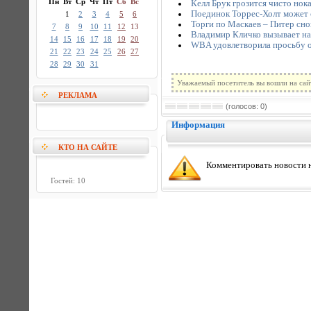
Пн
Вт
Ср
Чт
Пт
Сб
Вс
Келл Брук грозится чисто нок
Поединок Торрес-Холт может 
1
2
3
4
5
6
Торги по Маскаев – Питер сн
7
8
9
10
11
12
13
Владимир Кличко вызывает на
14
15
16
17
18
19
20
WBA удовлетворила просьбу о 
21
22
23
24
25
26
27
28
29
30
31
Уважаемый посетитель вы вошли на сай
РЕКЛАМА
(голосов: 0)
Информация
КТО НА САЙТЕ
Комментировать новости н
Гостей: 10