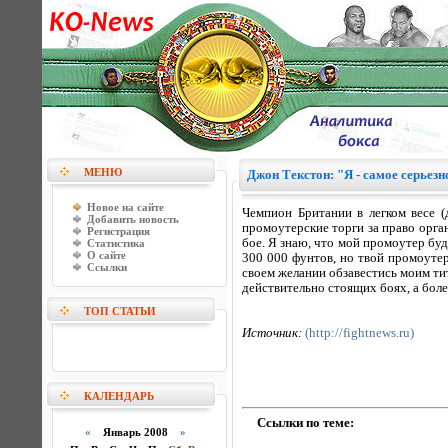
МЕНЮ
Джон Текстон: "Я - самое серьез
Новое на сайте
Чемпион Британии в легком весе (
Добавить новость
промоутерские торги за право орган
Регистрация
бое. Я знаю, что мой промоутер буд
Статистика
О сайте
300 000 фунтов, но твой промоутер 
Ссылки
своем желании обзавестись моим тит
действительно стоящих боях, а боле
ТОП СТАТЬИ
Источник:
(http://fightnews.ru)
КАЛЕНДАРЬ
Ссылки по теме:
«
Январь 2008
»