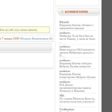
КОММЕНТАРИИ
Klyuch
:
Владимир Кличко объявил о
завершении карьеры
йти на сайт под своим именем.
oroboro
:
Мейвезер: Если бы я был на
т
7 января 2008
Обсудить
Комментарии (0)
месте Пакьяо, у меня не было
...
oroboro
:
Инвесторы из ОАЭ пытаются
завлечь Мейвезера драться с
П ...
oroboro
:
Владимир Кличко победил
Кубрата Пулева нокаутом
oroboro
:
Владимир Кличко
нокаутировал Кубрата Пулева
oroboro
:
Рой Джонс
прокомментировал шансы
Хопкинса и Ковалева
ND
:
По словам Шеннона Бриггса,
он начал получать угрозы от
...
Civilization
: