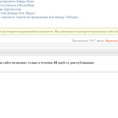
аутировать Амира Хана
состояться в Колумбии
ова перенесены
 бой Дэвида Хэя. Видео
переносе торгов на проведение боя между Лебедев ...
т как незарегистрированный пользователь. Мы рекомендуем вам зарегистрироваться либо во
Просмотров: 2617 автор:
Журналис
а сайте возможно только в течении
10
дней со дня публикации.