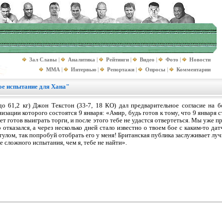
Зал Славы
|
Аналитика
|
Рейтинги
|
Видео
|
Фото
|
Новости
MMA
|
Интервью
|
Репортажи
|
Опросы
|
Комментарии
ное испытание для Хана"
до 61,2 кг) Джон Текстон (33-7, 18 КО) дал предварительное согласие на 
изации которого состоятся 9 января: «Амир, будь готов к тому, что 9 января
ет готов выиграть торги, и после этого тебе не удастся отвертеться. Мы уже п
отказался, а через несколько дней стало известно о твоем бое с каким-то да
улом, так попробуй отобрать его у меня! Британская публика заслуживает луч
е сложного испытания, чем я, тебе не найти».