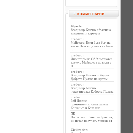
КОММЕНТАРИИ
Klyuch
:
Владимир Кличко объявил о
завершении карьеры
oroboro
:
Мейвезер: Если бы я был на
месте Пакьяо, у меня не было
...
oroboro
:
Инвесторы из ОАЭ пытаются
завлечь Мейвезера драться с
П ...
oroboro
:
Владимир Кличко победил
Кубрата Пулева нокаутом
oroboro
:
Владимир Кличко
нокаутировал Кубрата Пулева
oroboro
:
Рой Джонс
прокомментировал шансы
Хопкинса и Ковалева
ND
:
По словам Шеннона Бриггса,
он начал получать угрозы от
...
Civilization
: