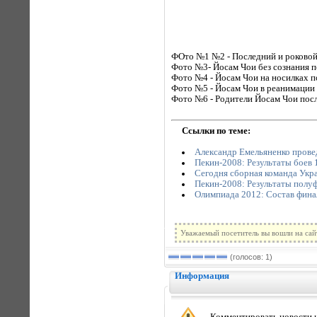
ФОто №1 №2 - Последний и роковой
Фото №3- Йосам Чои без сознания 
Фото №4 - Йосам Чои на носилках п
Фото №5 - Йосам Чои в реанимации 
Фото №6 - Родители Йосам Чои посл
Ссылки по теме:
Александр Емельяненко прове
Пекин-2008: Результаты боев 
Сегодня сборная команда Укра
Пекин-2008: Результаты полу
Олимпиада 2012: Состав фина
Уважаемый посетитель вы вошли на сай
(голосов: 1)
Информация