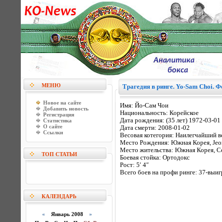
МЕНЮ
Трагедия в ринге. Yo-Sam Choi. Ф
Новое на сайте
Имя: Йо-Сам Чои
Добавить новость
Национальность: Корейское
Регистрация
Дата рождения: (35 лет) 1972-03-01
Статистика
О сайте
Дата смерти: 2008-01-02
Ссылки
Весовая котегория: Наилегчайший в
Место Рождения: Южная Корея, Je
Место жительства: Южная Корея, С
ТОП СТАТЬИ
Боевая стойка: Ортодокс
Рост: 5′ 4″
Всего боев на профи ринге: 37-выиг
КАЛЕНДАРЬ
«
Январь 2008
»