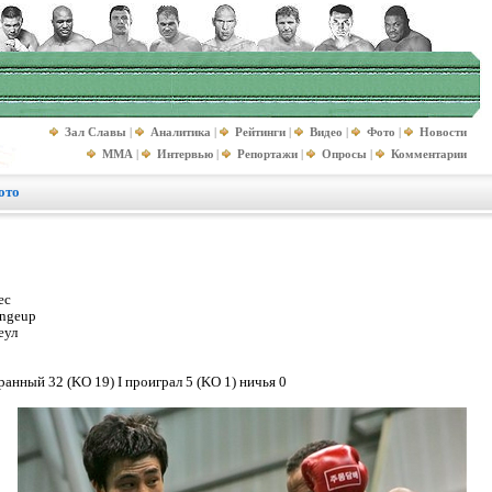
Зал Славы
|
Аналитика
|
Рейтинги
|
Видео
|
Фото
|
Новости
MMA
|
Интервью
|
Репортажи
|
Опросы
|
Комментарии
ото
ес
ongeup
еул
ранный 32 (KO 19) I проиграл 5 (KO 1) ничья 0