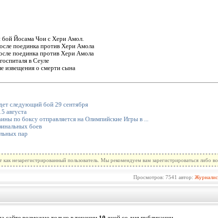
 бой Йосама Чои с Хери Амол.
после поединка против Хери Амола
осле поединка против Хери Амола
госпиталя в Сеуле
е извещения о смерти сына
дет следующий бой 29 сентября
15 августа
ины по боксу отправляется на Олимпийские Игры в ...
финальных боев
льных пар
т как незарегистрированный пользователь. Мы рекомендуем вам зарегистрироваться либо во
Просмотров: 7541 автор:
Журналис