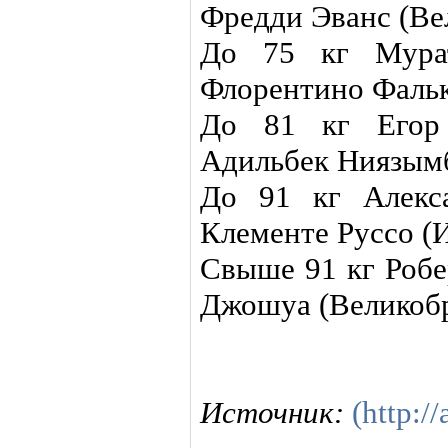
Фредди Эванс (Ве
До 75 кг Мура
Флорентино Фальк
До 81 кг Егор
Адильбек Ниязымб
До 91 кг Алекс
Клементe Руссо (
Свыше 91 кг Роб
Джошуа (Великоб
Источник:
(http://