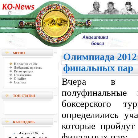
МЕНЮ
Олимпиада 2012
Новое на сайте
финальных пар
Добавить новость
Регистрация
Статистика
Вчера в Ло
О сайте
Ссылки
полуфинальные 
ТОП СТАТЬИ
боксерского т
определились уч
КАЛЕНДАРЬ
которые пройдут 
«
Август 2026 »
финальных пар: