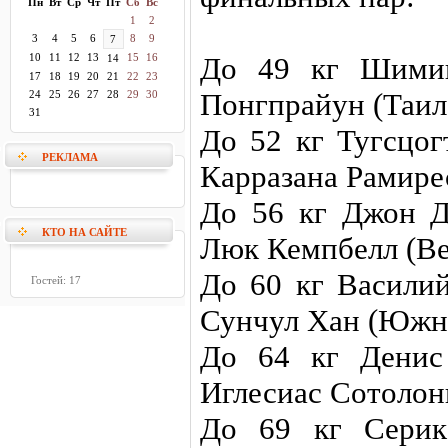
Пн
Вт
Ср
Чт
Пт
Сб
Вс
1
2
3
4
5
6
8
9
7
10
11
12
13
15
16
До 49 кг Шими
14
17
18
19
20
21
22
23
Понгпрайун (Таил
24
25
26
27
28
29
30
31
До 52 кг Тугсцо
РЕКЛАМА
Карразана Рамире
До 56 кг Джон 
КТО НА САЙТЕ
Люк Кемпбелл (Ве
До 60 кг Васили
Гостей: 17
Сунчул Хан (Южн
До 64 кг Денис
Иглесиас Сотолон
До 69 кг Серик