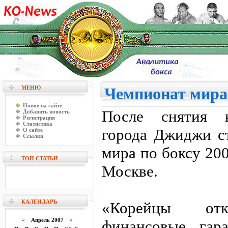
МЕНЮ
Чемпионат мира 
Новое на сайте
После снятия к
Добавить новость
Регистрация
Статистика
города Джиджи ст
О сайте
Ссылки
мира по боксу 200
ТОП СТАТЬИ
Москве.
КАЛЕНДАРЬ
«Корейцы отка
«
Апрель 2007
»
финансовые гар