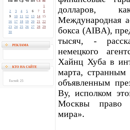
Пн
Вт
Ср
Чт
Пт
Сб
Вс
1
долларов, к
2
3
4
5
6
7
8
9
10
11
12
13
14
15
Международная а
16
17
18
19
20
21
22
23
24
25
26
27
28
29
бокса (AIBA), пр
30
тысяч, - расск
РЕКЛАМА
немецкого агент
Хайнц Хуба в инт
КТО НА САЙТЕ
марта, странным
объявленным пре
Гостей: 25
Ву, исполком это
Москвы право п
мира».