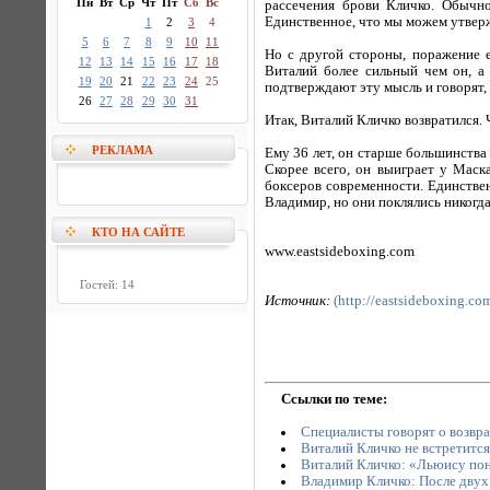
Пн
Вт
Ср
Чт
Пт
Сб
Вс
рассечения брови Кличко. Обычн
Единственное, что мы можем утверж
1
2
3
4
5
6
7
8
9
10
11
Но с другой стороны, поражение е
12
13
14
15
16
17
18
Виталий более сильный чем он, а
19
20
21
22
23
24
25
подтверждают эту мысль и говорят,
26
27
28
29
30
31
Итак, Виталий Кличко возвратился.
РЕКЛАМА
Ему 36 лет, он старше большинства 
Скорее всего, он выиграет у Маск
боксеров современности. Единствен
Владимир, но они поклялись никогда
КТО НА САЙТЕ
www.eastsideboxing.com
Гостей: 14
Источник:
(http://eastsideboxing.co
Ссылки по теме:
Специалисты говорят о возвр
Виталий Кличко не встретится
Виталий Кличко: «Льюису пон
Владимир Кличко: После двух