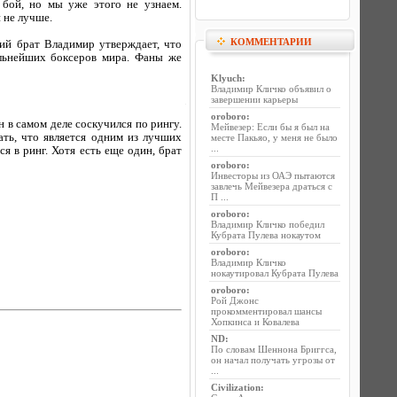
бой, но мы уже этого не узнаем.
 не лучше.
КОММЕНТАРИИ
ий брат Владимир утверждает, что
ильнейших боксеров мира. Фаны же
Klyuch
:
Владимир Кличко объявил о
завершении карьеры
oroboro
:
 в самом деле соскучился по рингу.
Мейвезер: Если бы я был на
ать, что является одним из лучших
месте Пакьяо, у меня не было
...
я в ринг. Хотя есть еще один, брат
oroboro
:
Инвесторы из ОАЭ пытаются
завлечь Мейвезера драться с
П ...
oroboro
:
Владимир Кличко победил
Кубрата Пулева нокаутом
oroboro
:
Владимир Кличко
нокаутировал Кубрата Пулева
oroboro
:
Рой Джонс
прокомментировал шансы
Хопкинса и Ковалева
ND
:
По словам Шеннона Бриггса,
он начал получать угрозы от
...
Civilization
: