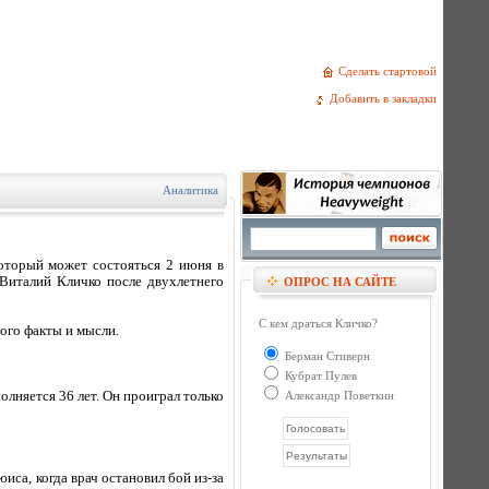
Сделать стартовой
Добавить в закладки
Аналитика
оторый может состояться 2 июня в
Виталий Кличко после двухлетнего
ОПРОС НА САЙТЕ
С кем драться Кличко?
ого факты и мысли.
Берман Стиверн
Кубрат Пулев
олняется 36 лет. Он проиграл только
Александр Поветкин
иса, когда врач остановил бой из-за