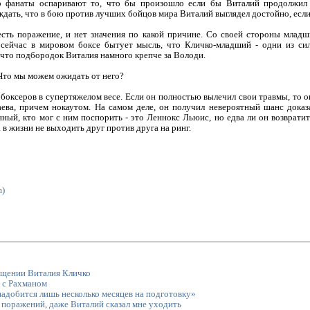
о фанаты оспаривают то, что бы произошло если бы Виталий продолжил 
дать, что в бою против лучших бойцов мира Виталий выглядел достойно, если
сть поражение, и нет значения по какой причине. Со своей стороны младш
 сейчас в мировом боксе бытует мысль, что Кличко-младший - одни из с
 что подбородок Виталия намного крепче за Володи.
 Что мы можем ожидать от него?
боксеров в супертяжелом весе. Если он полностью вылечил свои травмы, то он
аева, причем нокаутом. На самом деле, он получил невероятный шанс доказ
ный, кто мог с ним поспорить - это Леннокс Льюис, но едва ли он возвратитс
 в жизни не выходить друг против друга на ринг.
m)
ащении Виталия Кличко
 с Рахманом
адобится лишь несколько месяцев на подготовку»
 поражений, даже Виталий сказал мне уходить