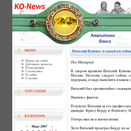
МЕНЮ
Виталий Кличко: в какой он сейч
Новое на сайте
Пол Маккрит
Добавить новость
Регистрация
В скором времени Виталий Кличко 
Статистика
О сайте
Москве. Поэтому следует сейчас о
Ссылки
перерыва, и надо выяснить в каком 
Виталий был чрезвычайно сложным б
ТОП СТАТЬИ
Начнем с фактов.
Результат Виталия за его профессио
дважды: Крису Берду и Ленноксу Лью
КАЛЕНДАРЬ
Теперь мысли и впечатления.
«
Март 2007
»
Хотя Виталий проиграл Берду из-за 