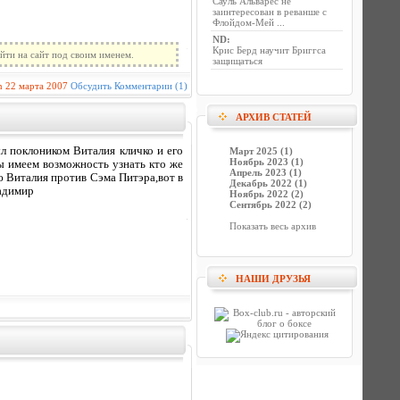
Сауль Альварес не
заинтересован в реванше с
Флойдом-Мей ...
ND
:
Крис Берд научит Бриггса
йти на сайт под своим именем.
защищаться
n
22 марта 2007
Обсудить
Комментарии (1)
АРХИВ СТАТЕЙ
ыл поклоником Виталия кличко и его
Март 2025 (1)
Ноябрь 2023 (1)
ы имеем возможность узнать кто же
Апрель 2023 (1)
ю Виталия против Сэма Питэра,вот в
Декабрь 2022 (1)
ладимир
Ноябрь 2022 (2)
Сентябрь 2022 (2)
Показать весь архив
НАШИ ДРУЗЬЯ