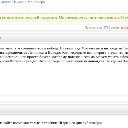
а лучше Пакьяо и Мейвезера
т как незарегистрированный пользователь. Мы рекомендуем вам зарегистрироваться либо во
Просмотров: 3795 автор:
admi
)
еле мало кто сомниваеться в победе Виталия над Москаевым,я ни когда не б
тиля,предпочитая Леннокса и Володю Кличко.однако вся интрига в том что м
лий чемпион или просто боксёр которому повезло,и это мы можем узнать в бо
а,если Виталий пройдёт Питера,тогда он настоящий чемпион,как это сделал В
а сайте возможно только в течении
10
дней со дня публикации.