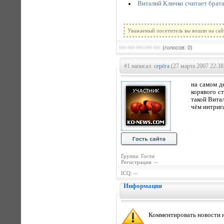
Виталий Кличко считает брат
Уважаемый посетитель вы вошли на сай
(голосов: 0)
#1 написал:
серёга
(27 марта 2007 22:38
на самом д
корявого с
такой Вита
чём интриг
Группа: Гости
Регистрация: --
ICQ: --
Информация
Комментировать новости н