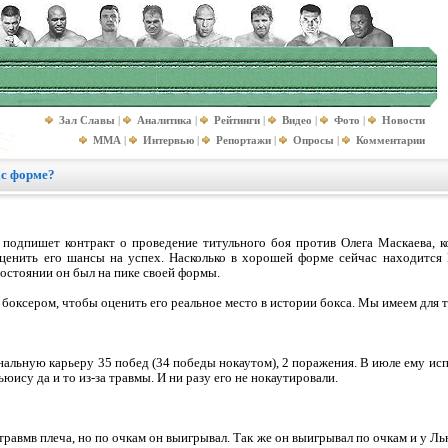
Зал Славы
|
Аналитика
|
Рейтинги
|
Видео
|
Фото
|
Новости
MMA
|
Интервью
|
Репортажи
|
Опросы
|
Комментарии
ас форме?
подпишет контракт о проведение титульного боя против Олега Маскаева, к
ценить его шансы на успех. Насколько в хорошей форме сейчас находится 
состоянии он был на пике своей формы.
оксером, чтобы оценить его реальное место в истории бокса. Мы имеем для т
нальную карьеру 35 побед (34 победы нокаутом), 2 поражения. В июле ему исп
ису да и то из-за травмы. И ни разу его не нокаутировали.
травмв плеча, но по очкам он выигрывал. Так же он выигрывал по очкам и у Лью