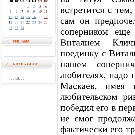
Пн
Вт
Ср
Чт
Пт
Сб
Вс
1
2
3
4
встретится с тем
5
6
7
8
9
10
11
12
13
14
15
16
17
18
сам он предпоче
19
20
21
22
23
24
25
26
27
28
соперником еще
Виталием Кли
РЕКЛАМА
поединку с Витал
нашем сопернич
КТО НА САЙТЕ
любителях, надо 
Гостей: 20
Маскаев, имея 
любительском ри
победил его в пер
не смог продолжа
фактически его т