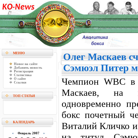
МЕНЮ
Олег Маскаев сч
Новое на сайте
Сэмюэл Питер м
Добавить новость
Регистрация
Статистика
Чемпион WBC в 
О сайте
Ссылки
Маскаев, на 
ТОП СТАТЬИ
одновременно пр
бокс почетный ч
КАЛЕНДАРЬ
Виталий Кличко и
«
Февраль 2007
»
на титул Сэмюэ