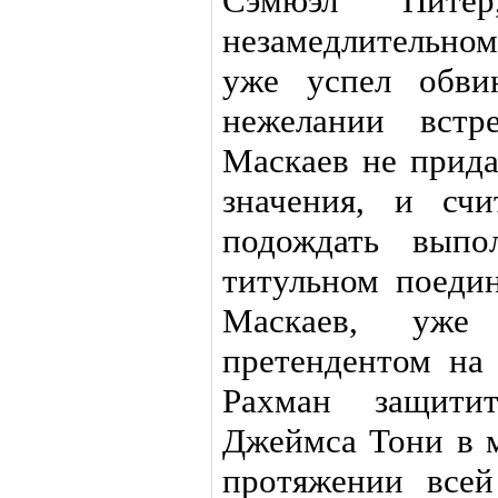
Сэмюэл Питер
незамедлительно
уже успел обви
нежелании встр
Маскаев не прида
значения, и сч
подождать выпо
титульном поедин
Маскаев, уже 
претендентом на
Рахман защити
Джеймса Тони в м
протяжении все