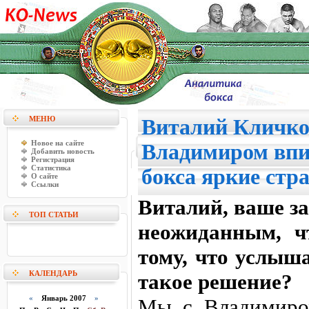
МЕНЮ
Виталий Кличко
Новое на сайте
Владимиром впи
Добавить новость
Регистрация
Статистика
бокса яркие стр
О сайте
Ссылки
Виталий, ваше з
ТОП СТАТЬИ
неожиданным, ч
тому, что услыш
КАЛЕНДАРЬ
такое решение?
«
Январь 2007
»
Мы с Владимиром