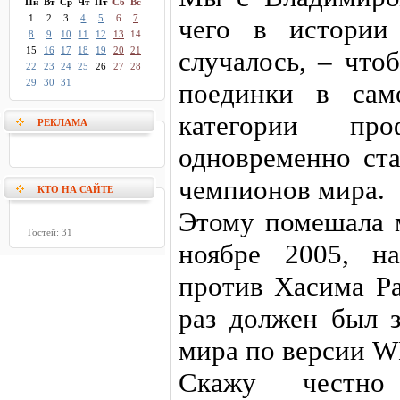
Пн
Вт
Ср
Чт
Пт
Сб
Вс
1
2
3
4
5
6
7
чего в истории
8
9
10
11
12
13
14
15
16
17
18
19
20
21
случалось, – что
22
23
24
25
26
27
28
29
30
31
поединки в сам
категории проф
РЕКЛАМА
одновременно ста
чемпионов мира.
КТО НА САЙТЕ
Этому помешала м
Гостей: 31
ноябре 2005, н
против Хасима Ра
раз должен был 
мира по версии 
Скажу честно