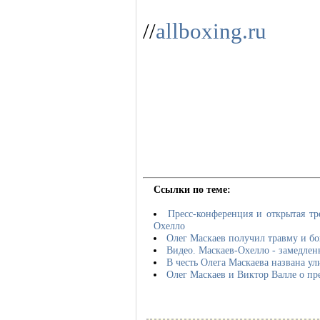
//
allboxing.ru
Ссылки по теме:
Пресс-конференция и открытая тр
Охелло
Олег Маскаев получил травму и бо
Видео. Маскаев-Охелло - замедле
В честь Олега Маскаева названа ул
Олег Маскаев и Виктор Валле о п