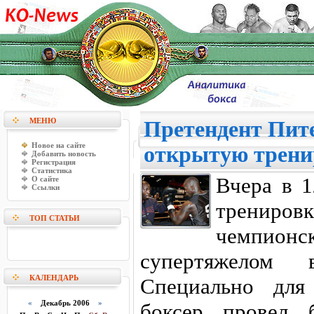
МЕНЮ
Претендент Пит
Новое на сайте
открытую трени
Добавить новость
Регистрация
Статистика
Вчера в 1
О сайте
Ссылки
трениро
ТОП СТАТЬИ
чемпио
супертяжелом 
КАЛЕНДАРЬ
Специально для
«
Декабрь 2006
»
боксер провел 