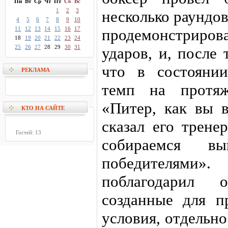
Пн
Вт
Ср
Чт
Пт
Сб
Вс
1
2
3
несколько раундов
4
5
6
7
8
9
10
11
12
13
14
15
16
17
продемонстриров
18
19
20
21
22
23
24
25
26
27
28
29
30
31
ударов, и, после 
что в состояни
РЕКЛАМА
темп на протяж
«Питер, как вы 
КТО НА САЙТЕ
сказал его трен
Гостей: 13
собираемся в
победителями».
поблагодарил 
созданные для п
условия, отдельн