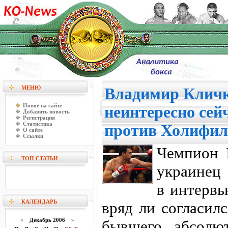
МЕНЮ
Владимир Кличк
Новое на сайте
неинтересно сей
Добавить новость
Регистрация
Статистика
против Холифил
О сайте
Ссылки
Чемпион 
ТОП СТАТЬИ
украинец
в интервь
КАЛЕНДАРЬ
вряд ли согласил
«
Декабрь 2006
»
бывшего абсолю