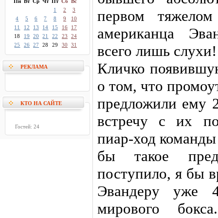
Пн
Вт
Ср
Чт
Пт
Сб
Вс
1
2
3
первом тяжелом
4
5
6
7
8
9
10
11
12
13
14
15
16
17
американца Эва
18
19
20
21
22
23
24
25
26
27
28
29
30
31
всего лишь слухи
Кличко появившу
РЕКЛАМА
о том, что промо
предложили ему 2
КТО НА САЙТЕ
встречу с их п
Гостей: 24
пиар-ход команды
бы такое предл
поступило, я бы в
Эвандеру уже 4
мирового бокс