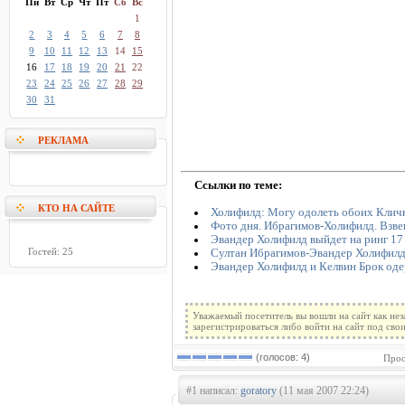
Пн
Вт
Ср
Чт
Пт
Сб
Вс
1
2
3
4
5
6
7
8
9
10
11
12
13
14
15
16
17
18
19
20
21
22
23
24
25
26
27
28
29
30
31
РЕКЛАМА
Ссылки по теме:
КТО НА САЙТЕ
Холифилд: Могу одолеть обоих Клич
Фото дня. Ибрагимов-Холифилд. Взв
Эвандер Холифилд выйдет на ринг 17
Гостей: 25
Султан Ибрагимов-Эвандер Холифилд
Эвандер Холифилд и Келвин Брок од
Уважаемый посетитель вы вошли на сайт как не
зарегистрироваться либо войти на сайт под сво
(голосов: 4)
Прос
#1 написал:
goratory
(11 мая 2007 22:24)