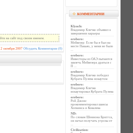
КОММЕНТАРИИ
Klyuch
:
Владимир Кличко объявил о
завершении карьеры
йти на сайт под своим именем.
oroboro
:
Мейвезер: Если бы я был на
месте Пакьяо, у меня не было
12 октября 2007
Обсудить
Комментарии (0)
...
oroboro
:
Инвесторы из ОАЭ пытаются
завлечь Мейвезера драться с
П ...
oroboro
:
Владимир Кличко победил
Кубрата Пулева нокаутом
oroboro
:
Владимир Кличко
нокаутировал Кубрата Пулева
oroboro
:
Рой Джонс
прокомментировал шансы
Хопкинса и Ковалева
ND
:
По словам Шеннона Бриггса,
он начал получать угрозы от
...
Civilization
: