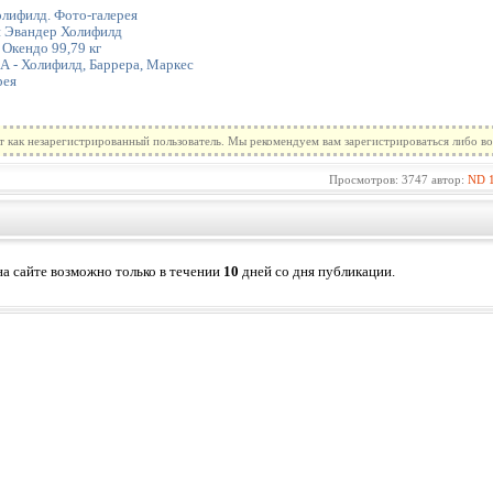
лифилд. Фото-галерея
и Эвандер Холифилд
 Окендо 99,79 кг
А - Холифилд, Баррера, Маркес
рея
т как незарегистрированный пользователь. Мы рекомендуем вам зарегистрироваться либо во
Просмотров: 3747 автор:
ND
а сайте возможно только в течении
10
дней со дня публикации.