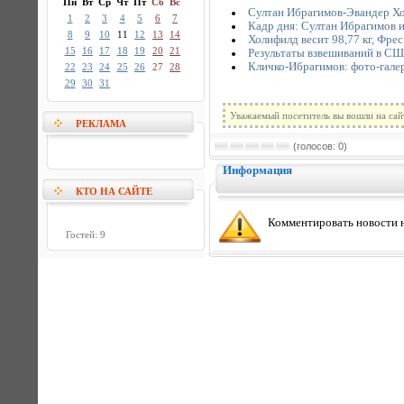
Пн
Вт
Ср
Чт
Пт
Сб
Вс
Султан Ибрагимов-Эвандер Хо
1
2
3
4
5
6
7
Кадр дня: Султан Ибрагимов 
8
9
10
11
12
13
14
Холифилд весит 98,77 кг, Фрес
15
16
17
18
19
20
21
Результаты взвешиваний в СШ
Кличко-Ибрагимов: фото-гале
22
23
24
25
26
27
28
29
30
31
Уважаемый посетитель вы вошли на сай
РЕКЛАМА
(голосов: 0)
Информация
КТО НА САЙТЕ
Комментировать новости н
Гостей: 9