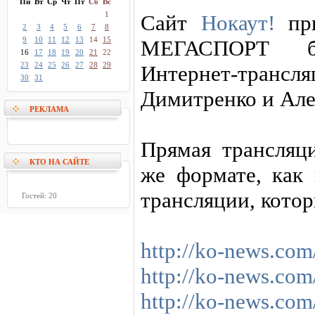
Пн
Вт
Ср
Чт
Пт
Сб
Вс
1
Сайт
Нокаут!
при
2
3
4
5
6
7
8
9
10
11
12
13
14
15
МЕГАСПОРТ б
16
17
18
19
20
21
22
23
24
25
26
27
28
29
Интернет-трансля
30
31
Димитренко и Але
РЕКЛАМА
Прямая трансляци
КТО НА САЙТЕ
же формате, как
трансляции, котор
Гостей: 20
http://ko-news.co
http://ko-news.co
http://ko-news.co