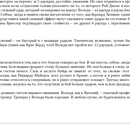
которое он перенес за 5 раундов, достойно уважения. Он смог подняться и пр
ли ноги из-за сотрясения головы (похожего на то, от которого Рой Джонс в п
 сильный удар, который он направил на корпус Володи – из раунда в раунд бил 
. Сейчас, когда в памяти свежи впечатления от того, как Бернард Хопкинс одн
представить какой сильный эффект могут оказывать такие удары на состояние б
на Брюстер подтвердил свою стойкость – он дрался 4 раунда с переломан
легкий – он быстрый и с мощным ударом. Тактически, возможно, лучше был
цов (таких как Крис Берд), чтоб Володя мог пройти все 12 раундов, успокоит
татам боев в том, как и что боксер говорил до боя. В частности, сейчас, ко
ения, болельщики придают этому большое значение. Но чем больше я слежу за
м счетом ничего. Сила и заслуги бойца не зависят от того, на сколько это
ксеры, как Риккардо Майорга, всех ругают и бранят, а потом и в ринге изб
учтиво относятся к соперникам, но в ринге отправляют в нокаут. Третьи, мног
ушами, жалуясь на то, что получили за бой больше ударов, чем за всю преды
ь ровным счетом никакого внимания. Володя, как и Виталий, – опытный проф
л тренер. Тренеры у Володи были хорошие. В любом случае, не будем вешать но