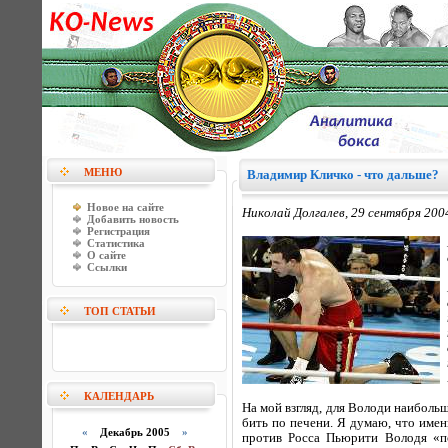
МЕНЮ
Владимир Кличко - что дальше?
Новое на сайте
Николай Долгалев, 29 сентября 200
Добавить новость
Регистрация
Статистика
О сайте
Ссылки
ТОП СТАТЬИ
КАЛЕНДАРЬ
На мой взгляд, для Володи наиболь
бить по печени. Я думаю, что имен
«
Декабрь 2005
»
против Росса Пьюрити Володя «по