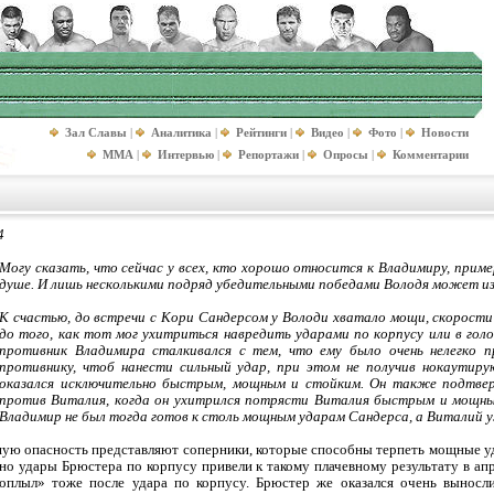
Зал Славы
|
Аналитика
|
Рейтинги
|
Видео
|
Фото
|
Новости
MMA
|
Интервью
|
Репортажи
|
Опросы
|
Комментарии
4
Могу сказать, что сейчас у всех, кто хорошо относится к Владимиру, приме
душе. И лишь несколькими подряд убедительными победами Володя может из
К счастью, до встречи с Кори Сандерсом у Володи хватало мощи, скорости
до того, как тот мог ухитриться навредить ударами по корпусу или в голо
противник Владимира сталкивался с тем, что ему было очень нелегко 
противнику, чтоб нанести сильный удар, при этом не получив нокаутиру
оказался исключительно быстрым, мощным и стойким. Он также подтвер
против Виталия, когда он ухитрился потрясти Виталия быстрым и мощны
Владимир не был тогда готов к столь мощным ударам Сандерса, а Виталий уж
шую опасность представляют соперники, которые способны терпеть мощные уд
но удары Брюстера по корпусу привели к такому плачевному результату в ап
плыл» тоже после удара по корпусу. Брюстер же оказался очень выносл