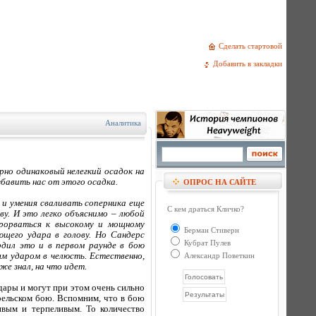
Сделать стартовой
Добавить в закладки
Аналитика
рно одинаковый нелегкий осадок на
бавить нас от этого осадка.
ОПРОС НА САЙТЕ
 и умения сваливать соперника еще
С кем драться Кличко?
ву. И это легко объяснимо – любой
прорваться к высокому и мощному
Берман Стиверн
ющего удара в голову. Но Сандерс
Кубрат Пулев
дил это и в первом раунде в бою
м ударом в челюсть. Естественно,
Александр Поветкин
е знал, на что идет.
ары и могут при этом очень сильно
рельском бою. Вспомним, что в бою
ивым и терпеливым. То количество