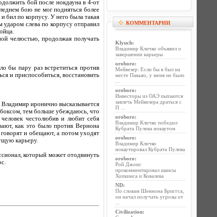
одолжить бой после нокдауна в 4-от
оследнем бою не мог подняться более
и бил по корпусу. У него была такая
КОММЕНТАРИИ
им ударом слева по корпусу отправил
ойца.
ной челюстью, продолжая получать
Klyuch
:
Владимир Кличко объявил о
завершении карьеры
oroboro
:
о бы пару раз встретиться против
Мейвезер: Если бы я был на
ься и приспособиться, восстановить
месте Пакьяо, у меня не было
...
oroboro
:
Инвесторы из ОАЭ пытаются
завлечь Мейвезера драться с
гда Владимир иронично высказывается
П ...
 боксом, тем больше убеждаюсь, что
oroboro
:
т человек честолюбив и любит себя
Владимир Кличко победил
ивают, как это было против Вернона
Кубрата Пулева нокаутом
о говорят и обещают, а потом уходят
oroboro
:
дущую карьеру.
Владимир Кличко
нокаутировал Кубрата Пулева
ессионал, который может отодвинуть
oroboro
:
с.
Рой Джонс
прокомментировал шансы
Хопкинса и Ковалева
ND
:
По словам Шеннона Бриггса,
он начал получать угрозы от
...
Civilization
: