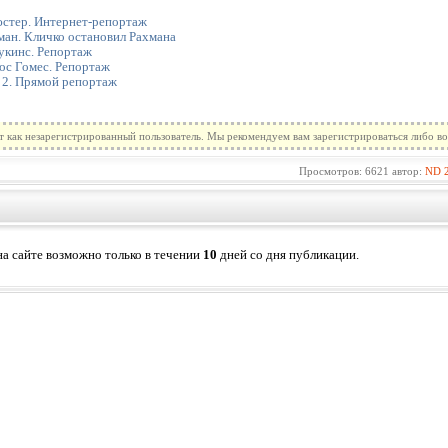
стер. Интернет-репортаж
ман. Кличко остановил Рахмана
укинс. Репортаж
ос Гомес. Репортаж
 2. Прямой репортаж
т как незарегистрированный пользователь. Мы рекомендуем вам зарегистрироваться либо во
Просмотров: 6621 автор:
ND
а сайте возможно только в течении
10
дней со дня публикации.