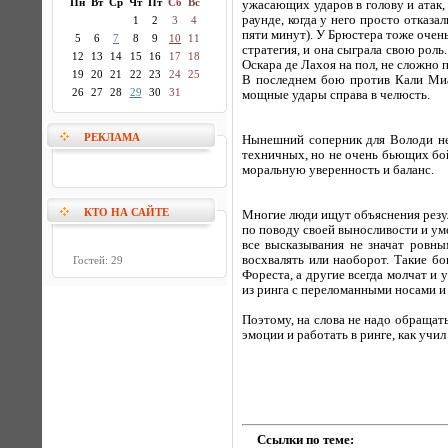
Пн
Вт
Ср
Чт
Пт
Сб
Вс
ужасающих ударов в голову и атак, 
раунде, когда у него просто отказа
1
2
3
4
пяти минут). У Брюстера тоже очень
5
6
7
8
9
10
11
стратегия, и она сыграла свою роль
12
13
14
15
16
17
18
Оскара де Лахоя на пол, не сложно 
19
20
21
22
23
24
25
В последнем бою против Кали Миа
26
27
28
29
30
31
мощные удары справа в челюсть.
РЕКЛАМА
Нынешний соперник для Володи не
техничных, но не очень бьющих бой
моральную уверенность и баланс.
КТО НА САЙТЕ
Многие люди ищут объяснения резуль
по поводу своей выносливости и ум
все высказывания не значат ровны
восхвалять или наоборот. Такие бо
Гостей: 29
Фореста, а другие всегда молчат и 
из ринга с переломанными носами и 
Поэтому, на слова не надо обращат
эмоции и работать в ринге, как учи
Ссылки по теме: