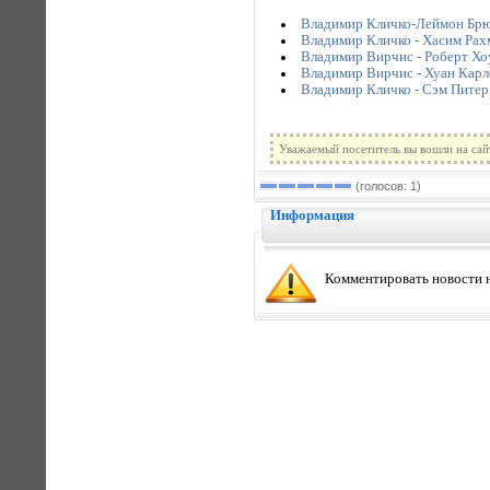
Владимир Кличко-Леймон Брю
Владимир Кличко - Хасим Рах
Владимир Вирчис - Роберт Хо
Владимир Вирчис - Хуан Карл
Владимир Кличко - Сэм Питер
Уважаемый посетитель вы вошли на сай
(голосов: 1)
Информация
Комментировать новости н