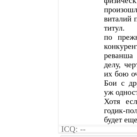
физиче
произошл
виталий 
титул.
по преж
конкурен
реванша 
делу, че
их бою о
Бои с др
уж однос
Хотя ес
годик-по
будет еще
ICQ: --