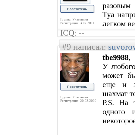
разовым
Туа напр
Группа: Участники
легком ве
Регистрация: 3.07.2011
ICQ: --
#9 написал:
suvoro
tbe9988
,
У любого
может бы
еще и з
шахмат то
Группа: Участники
P.S. На 
Регистрация: 20.03.2009
одного 
некоторо