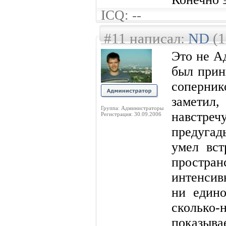
ICQ: --
#11 написал:
ND
(1
Это не А
был прин
соперник
заметил,
Группа: Администраторы
навстре
Регистрация: 30.09.2006
предугад
умел вст
простран
интенсив
ни едино
сколько-
показыва