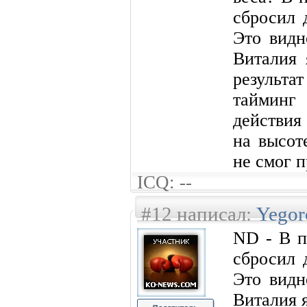
сбросил 
Это видн
Виталия 
результа
тайминг
действия
на высот
не смог п
ICQ: --
#12 написал:
Yegor
ND - В п
сбросил 
Это видн
Виталия я