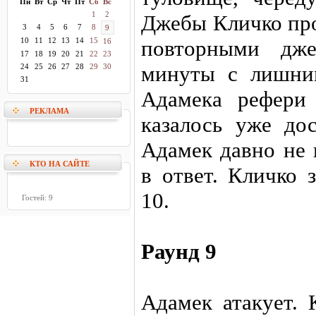
Пн
Вт
Ср
Чт
Пт
Сб
Вс
1
2
Джебы Кличко про
3
4
5
6
7
8
9
10
11
12
13
14
15
повторными дже
16
17
18
19
20
21
22
23
минуты с лишни
24
25
26
27
28
29
30
31
Адамека рефери 
РЕКЛАМА
казалось уже дос
Адамек давно не 
КТО НА САЙТЕ
в ответ. Кличко 
10.
Гостей: 9
Раунд 9
Адамек атакует. 