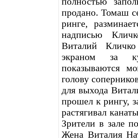
полностью запол
продано. Томаш с
ринге, разминае
надписью Кличк
Виталий Кличко
экраном за к
показываются м
голову сопернико
для выхода Витал
прошел к рингу, з
растягивал канат
Зрители в зале п
Жена Виталия На