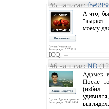
#5 написал:
tbe998
А что, б
"вырвет
моему даж
Группа: Участники
Регистрация: 3.07.2011
ICQ: --
#6 написал:
ND
(12
Адамек в
После то
(избил 
удивился
Группа: Администраторы
выгляде
Регистрация: 30.09.2006