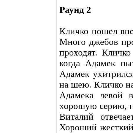
Раунд 2
Кличко пошел впе
Много джебов про
проходят. Кличко
когда Адамек пыт
Адамек ухитрился
на шею. Кличко н
Адамека левой в
хорошую серию, п
Виталий отвечае
Хороший жесткий