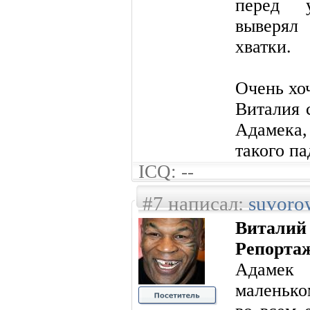
перед у
выверял
хватки.
Очень хоч
Виталия 
Адамека
такого па
ICQ: --
#7 написал:
suvoro
Витали
Репорта
Адамек
маленько