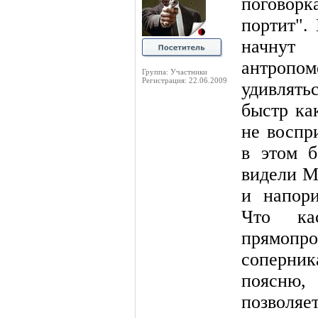
поговорк
портит".
начнут
антроп
Группа: Участники
Регистрация: 22.06.2009
удивлят
быстр ка
не воспр
в этом 
видели М
и напори
Что ка
прямоп
соперни
поясню
позволяе