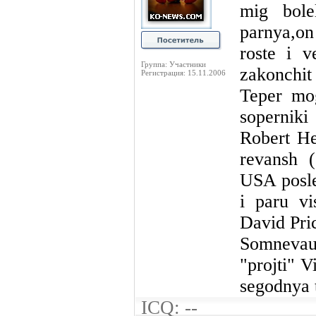
mig bole
parnya,on
roste i 
Группа: Участники
zakonchit
Регистрация: 15.11.2006
Teper mo
soperniki
Robert He
revansh (
USA posle
i paru vi
David Pri
Somneva
"projti" V
segodnya t
ICQ: --