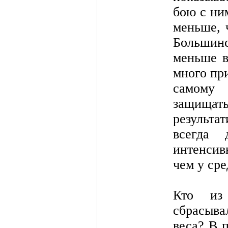
бою с ни
меньше, 
Большин
меньше в
много пр
самому 
защища
результ
всегда 
интенсив
чем у сре
Кто из 
сбрасыв
веса? В 