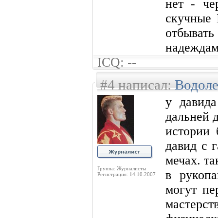
нет - че
скучные 
отбыва
надеждам
ICQ: --
#4 написал:
Водол
у давида
дальней 
истории 
давид с 
мечах. та
Группа: Журналисты
в рукопа
Регистрация: 14.10.2007
могут пе
мастерст