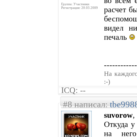
во всем 
Группа: Участники
расчет б
Регистрация: 20.03.2009
беспомо
видел н
печаль
------------
На каждого
:-)
ICQ: --
#8 написал:
tbe998
suvorow
,
Откуда у
на него