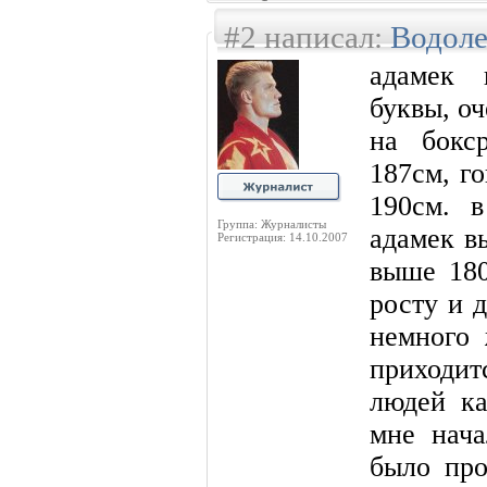
#2 написал:
Водол
адамек 
буквы, оч
на бокс
187см, г
190см. 
Группа: Журналисты
адамек в
Регистрация: 14.10.2007
выше 180
росту и 
немного 
приходи
людей ка
мне нача
было про