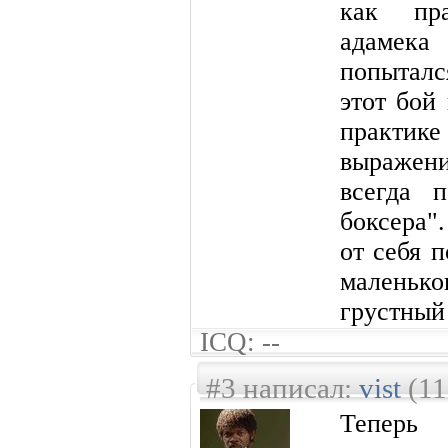
как пра
адамека
попыталс
этот бой
практи
выражени
всегда п
боксера".
от себя 
маленько
грустный
ICQ: --
#3 написал:
vist
(11
Теперь 