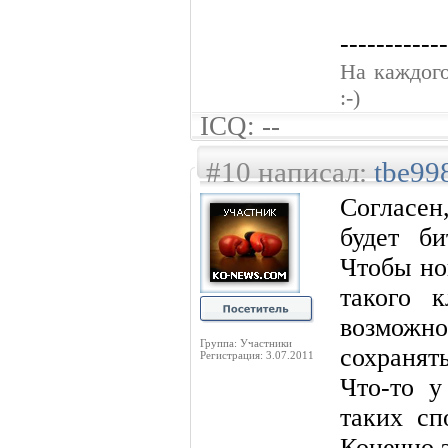
------------
На каждого
:-)
ICQ: --
#10 написал:
tbe99
Cогласен
будет б
Чтобы но
такого к
возможн
Группа: Участники
сохранят
Регистрация: 3.07.2011
Что-то у
таких сп
Конечно 