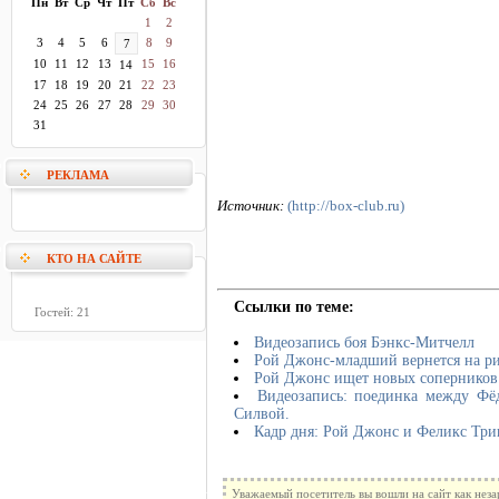
Пн
Вт
Ср
Чт
Пт
Сб
Вс
1
2
3
4
5
6
8
9
7
10
11
12
13
15
16
14
17
18
19
20
21
22
23
24
25
26
27
28
29
30
31
РЕКЛАМА
Источник:
(http://box-club.ru)
КТО НА САЙТЕ
Ссылки по теме:
Гостей: 21
Видеозапись боя Бэнкс-Митчелл
Рой Джонс-младший вернется на ри
Рой Джонс ищет новых соперников
Видеозапись: поединка между Ф
Силвой.
Кадр дня: Рой Джонс и Феликс Три
Уважаемый посетитель вы вошли на сайт как нез