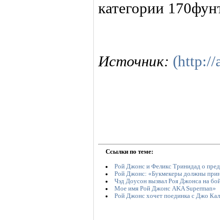
категории 170фунт
Источник:
(http://
Ссылки по теме:
Рой Джонс и Феликс Тринидад о пре
Рой Джонс: «Букмекеры должны прини
Чэд Доусон вызвал Роя Джонса на бо
Мое имя Рой Джонс AKA Superman»
Рой Джонс хочет поединка с Джо Кал