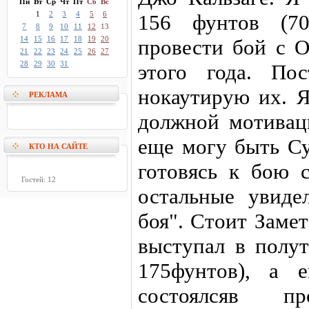
Пн
Вт
Ср
Чт
Пт
Сб
Вс
1
2
3
4
5
6
156 фунтов (70
7
8
9
10
11
12
13
14
15
16
17
18
19
20
провести бой с О
21
22
23
24
25
26
27
28
29
30
31
этого года. По
нокаутирую их. Я
РЕКЛАМА
должной мотивац
еще могу быть Су
КТО НА САЙТЕ
готовясь к бою 
Гостей: 12
остальные увиде
боя". Стоит Заме
выступал в полут
175фунтов), а 
состоялсяв пр