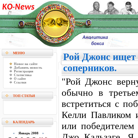
МЕНЮ
Рой Джонс ищет
Новое на сайте
соперников.
Добавить новость
Регистрация
Статистика
"Рой Джонс верну
О сайте
Ссылки
обычно в треть
ТОП СТАТЬИ
встретиться с по
Келли Павликом 
КАЛЕНДАРЬ
или победителем
«
Январь 2008
»
Джо Кальзаге. Я 