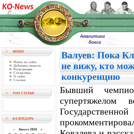
МЕНЮ
Валуев: Пока Кл
Новое на сайте
не вижу, кто мо
Добавить новость
Регистрация
Статистика
конкуренцию
О сайте
Ссылки
Бывший чемпи
ТОП СТАТЬИ
супертяжелом 
Государственно
КАЛЕНДАРЬ
прокомментиров
«
Август 2026 »
Ковалева и расска