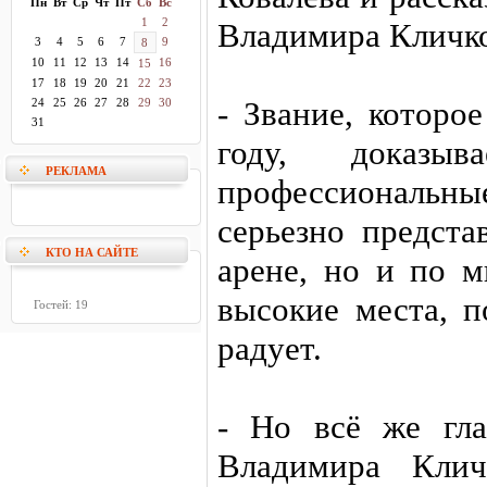
Пн
Вт
Ср
Чт
Пт
Сб
Вс
1
2
Владимира Кличк
3
4
5
6
7
9
8
10
11
12
13
14
16
15
17
18
19
20
21
22
23
- Звание, которо
24
25
26
27
28
29
30
31
году, доказыв
РЕКЛАМА
профессиональны
серьезно предст
КТО НА САЙТЕ
арене, но и по 
высокие места, п
Гостей: 19
радует.
- Но всё же гла
Владимира Кли