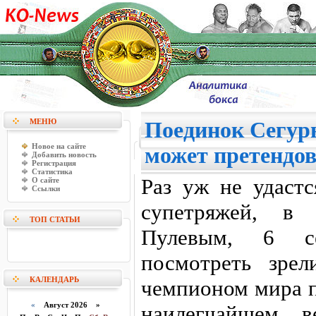
МЕНЮ
Поединок Сегур
Новое на сайте
может претендов
Добавить новость
Регистрация
Статистика
Раз уж не удастс
О сайте
Ссылки
супетряжей, в
ТОП СТАТЬИ
Пулевым, 6 с
посмотреть зре
КАЛЕНДАРЬ
чемпионом мира 
«
Август 2026 »
наилегчайшем в