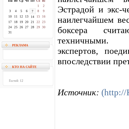
Пн
Вт
Ср
Чт
Пт
Сб
Вс
1
2
Эстрадой и экс-
3
4
5
6
8
9
7
10
11
12
13
15
16
наилегчайшем ве
14
17
18
19
20
21
22
23
боксера счит
24
25
26
27
28
29
30
31
техничными. 
РЕКЛАМА
экспертов, пое
впоследствии прет
КТО НА САЙТЕ
Гостей: 12
Источник:
(http: