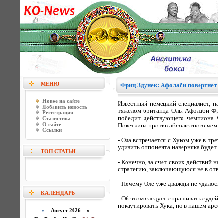
МЕНЮ
Фриц Здунек: Афолаби повергнет
Новое на сайте
Известный немецкий специалист, 
Добавить новость
тяжелом британца Олы Афолаби Фри
Регистрация
победит действующего чемпиона 
Статистика
О сайте
Поветкина против абсолютного чем
Ссылки
- Ола встречается с Хуком уже в тр
удивить оппонента наверняка будет 
ТОП СТАТЬИ
- Конечно, за счет своих действий
стратегию, заключающуюся не в отве
- Почему Оле уже дважды не удалос
КАЛЕНДАРЬ
- Об этом следует спрашивать судей
нокаутировать Хука, но в нашем арс
«
Август 2026 »