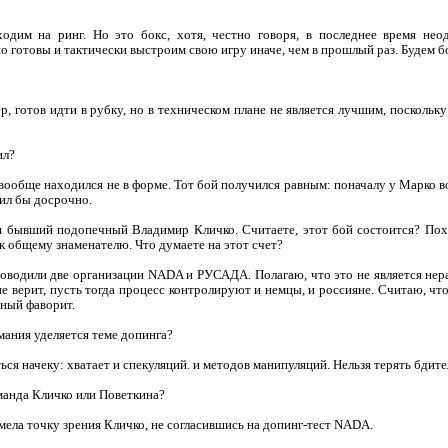
одим на ринг. Но это бокс, хотя, честно говоря, в последнее время неод
 готовы и тактически выстроим свою игру иначе, чем в прошлый раз. Будем б
р, готов идти в рубку, но в техническом плане не является лучшим, поскольк
ил?
и вообще находился не в форме. Тот бой получился равным: поначалу у Марко 
дил бы досрочно.
ш бывший подопечный Владимир Кличко. Считаете, этот бой состоится? Пох
 общему знаменателю. Что думаете на этот счет?
роводили две организации NADA и РУСАДА. Полагаю, что это не является нер
не верит, пусть тогда процесс контролируют и немцы, и россияне. Считаю, чт
чный фаворит.
имания уделяется теме допинга?
ся начеку: хватает и спекуляций. и методов манипуляций. Нельзя терять бдите
команда Кличко или Поветкина?
мела точку зрения Кличко, не согласившись на допинг-тест NADA.