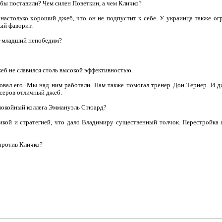
о бы поставили? Чем силен Поветкин, а чем Кличко?
 настолько хороший джеб, что он не подпустит к себе. У украинца также о
ый фаворит.
ко-младший непобедим?
джеб не славился столь высокой эффективностью.
ьзовал его. Мы над ним работали. Нам также помогал тренер Дон Тернер. И 
ксеров отличный джеб.
 покойный коллега Эммануэль Стюард?
тикой и стратегией, что дало Владимиру существенный толчок. Перестройка 
против Кличко?