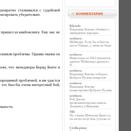
нократно сталкивался с судейской
КОММЕНТАРИИ
оксировать убедительно.
Klyuch
:
Владимир Кличко объявил о
у пришел из кикбоксинга. Ему нас не
завершении карьеры
oroboro
:
Мейвезер: Если бы я был на
месте Пакьяо, у меня не было
...
возникли проблемы. Однако окажи он
oroboro
:
Инвесторы из ОАЭ пытаются
завлечь Мейвезера драться с
П ...
оже, что менеджеры Бернд Бенте и
oroboro
:
Владимир Кличко победил
Кубрата Пулева нокаутом
азрешимой проблемой, и им удастся
oroboro
:
о это был бы очень интересный бой,
Владимир Кличко
нокаутировал Кубрата Пулева
oroboro
:
Рой Джонс
прокомментировал шансы
Хопкинса и Ковалева
льность.
ND
:
По словам Шеннона Бриггса,
он начал получать угрозы от
...
Civilization
: