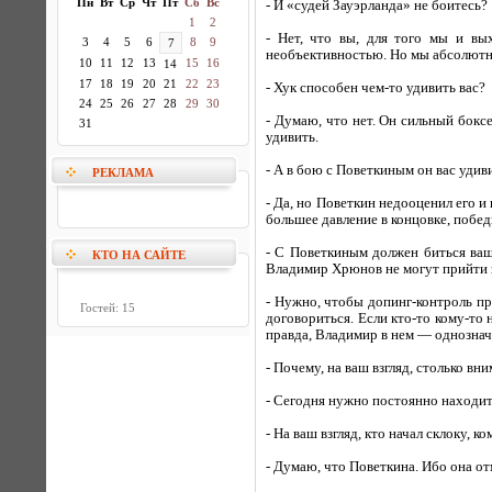
Пн
Вт
Ср
Чт
Пт
Сб
Вс
- И «судей Зауэрланда» не боитесь?
1
2
- Нет, что вы, для того мы и вых
3
4
5
6
8
9
7
необъективностью. Но мы абсолютно
10
11
12
13
15
16
14
17
18
19
20
21
22
23
- Хук способен чем-то удивить вас?
24
25
26
27
28
29
30
- Думаю, что нет. Он сильный боксе
31
удивить.
- А в бою с Поветкиным он вас удив
РЕКЛАМА
- Да, но Поветкин недооценил его 
большее давление в концовке, побе
- С Поветкиным должен биться ва
КТО НА САЙТЕ
Владимир Хрюнов не могут прийти к
- Нужно, чтобы допинг-контроль п
Гостей: 15
договориться. Если кто-то кому-то 
правда, Владимир в нем — однозна
- Почему, на ваш взгляд, столько вн
- Сегодня нужно постоянно находить
- На ваш взгляд, кто начал склоку, 
- Думаю, что Поветкина. Ибо она от