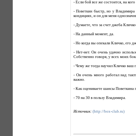
- Если бой все же состоится, на ког
- Поветкин быстр, но у Владимира
кондициях, и он для меня однозначн
- Думаете, что за счет джеба Клич
- На данный момент, да.
- Но когда вы опекали Кличко, его 
- Нет-нет. Он очень удачно испол
Собственно говоря, у всех моих бо
- Чему же тогда научил Кличко ваш
- Он очень много работал над так
важно.
- Как оцениваете шансы Поветкина 
- 70 на 30 в пользу Владимира.
Источник:
(http://box-club.ru)