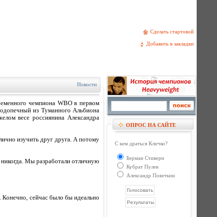
Сделать стартовой
Добавить в закладки
Новости
временного чемпиона WBO в первом
 подопечный из Туманного Альбиона
елом весе россиянина Александра
ОПРОС НА САЙТЕ
тлично изучить друг друга. А потому
С кем драться Кличко?
Берман Стиверн
к никогда. Мы разработали отличную
Кубрат Пулев
Александр Поветкин
. Конечно, сейчас было бы идеально