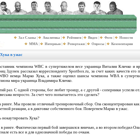
Зал Славы
|
Аналитика
|
Рейтинги
|
Видео
|
Фото
|
Новости
MMA
|
Интервью
|
Репортажи
|
Опросы
|
Комментарии
 Хука в ужас
наставник чемпиона WBC в супертяжелом весе украинца Виталия Кличко и 
ц Здунек рассказал корреспонденту Sportbox.ru, за счет каких качеств его
WBO немца Марко Хука, а также оценил шансы чемпиона WBA в супертяж
пиона мира украинца Владимира Кличко.
етий раз. С одной стороны, бог любит троицу, а с другой - соперники успели о
весьма непросто. За счет чего попытаетесь это сделать?
 на ринге. Мы провели отличный тренировочный сбор. Ола сконцентрирован ка
тной реакции, а в диктовке собственного боя. Повергнем Марко в ужас.
ь нокаутировать Хука?
 в ринге. Фактически первый бой завершился вничью, а во втором победил Ола
енале есть все и для однозначной победы по очкам.