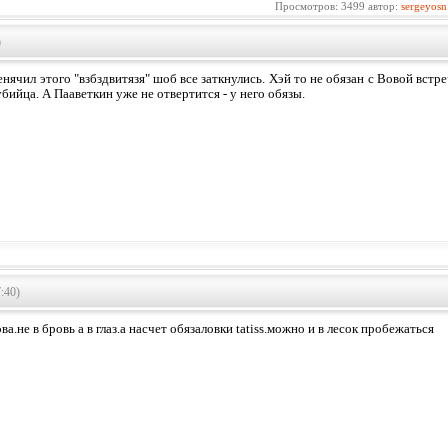
Просмотров: 3499 автор:
sergeyosn
)
нячил этого "взбздвитязя" шоб все заткнулись. Хэй то не обязан с Вовой встр
бийца. А Пааветкин уже не отвертится - у него обязы.
:40)
ва.не в бровь а в глаз.а насчет обязаловки tatiss.можно и в лесок пробежаться