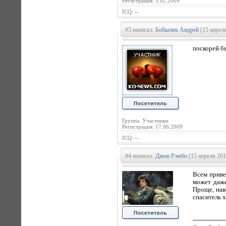
Регистрация: 5.02.2009
ICQ: --
#3 написал:
Бобыляк Андрей
(15 апреля
поскорей бы
Группа: Участники
Регистрация: 17.06.2009
ICQ: --
#4 написал:
Джон Рэмбо
(15 апреля 201
Всем приве
может даже
Проще, нав
спаситель х
----------------