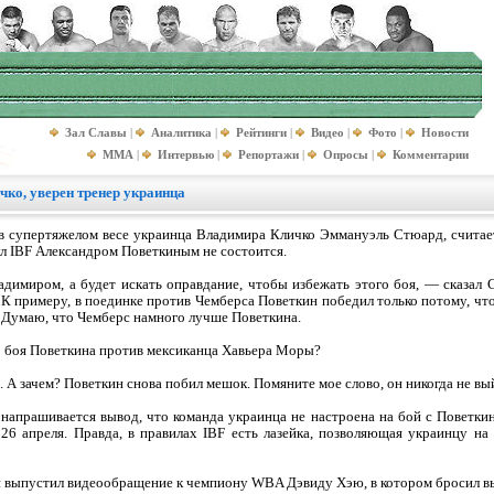
Зал Славы
|
Аналитика
|
Рейтинги
|
Видео
|
Фото
|
Новости
MMA
|
Интервью
|
Репортажи
|
Опросы
|
Комментарии
чко, уверен тренер украинца
 супертяжелом весе украинца Владимира Кличко Эммануэль Стюард, считает
л IBF Александром Поветкиным не состоится.
адимиром, а будет искать оправдание, чтобы избежать этого боя, — сказал
 К примеру, в поединке против Чемберса Поветкин победил только потому, чт
е. Думаю, что Чемберс намного лучше Поветкина.
 боя Поветкина против мексиканца Хавьера Моры?
. А зачем? Поветкин снова побил мешок. Помяните мое слово, он никогда не вы
 напрашивается вывод, что команда украинца не настроена на бой с Поветки
 26 апреля. Правда, в правилах IBF есть лазейка, позволяющая украинцу на
 выпустил видеообращение к чемпиону WBA Дэвиду Хэю, в котором бросил вы