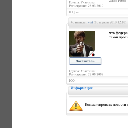
Джон Рэмбо
Группа: Участники
Регистрация: 28.03.2010
ICQ: --
#5 написал:
vist
(16 апреля 2010 12:18)
что федера
такой прос
Группа: Участники
Регистрация: 22.06.2009
ICQ: --
Информация
Комментировать новости н