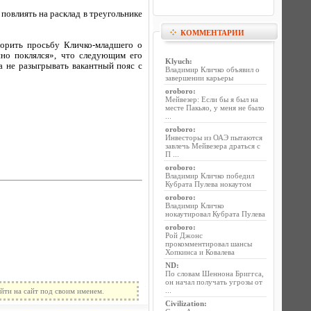
повлиять на расклад в треугольнике
КОММЕНТАРИИ
ворить просьбу Кличко-младшего о
нно поклялся», что следующим его
Klyuch
:
а не разыгрывать вакантный пояс с
Владимир Кличко объявил о
завершении карьеры
oroboro
:
Мейвезер: Если бы я был на
месте Пакьяо, у меня не было
...
oroboro
:
Инвесторы из ОАЭ пытаются
завлечь Мейвезера драться с
П ...
oroboro
:
Владимир Кличко победил
Кубрата Пулева нокаутом
oroboro
:
Владимир Кличко
нокаутировал Кубрата Пулева
oroboro
:
Рой Джонс
прокомментировал шансы
Хопкинса и Ковалева
ND
:
По словам Шеннона Бриггса,
он начал получать угрозы от
...
йти на сайт под своим именем.
Civilization
: