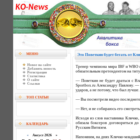
МЕНЮ
Это Поветкин будет бегать от Кли
Новое на сайте
Тренер чемпиона мира IBF и WBO в
Добавить новость
обязательным претендентом на титу
Регистрация
Статистика
О сайте
— Поветкин не будет драться с Вл
Ссылки
Sportbox.ru Александру Павлову. —
ударов, а не потому, что был лучш
ТОП СТАТЬИ
— Вы посмотрели видео последнего
— Нет, и не собираюсь его смотреть
Исходя из слов наставника Кличко,
обязала боксеров договориться до
КАЛЕНДАРЬ
Русским Витязем.
«
Август 2026 »
Напомним, на днях Кличко-младший