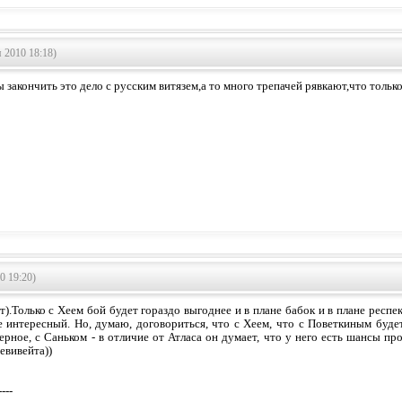
 2010 18:18)
 закончить это дело с русским витязем,а то много трепачей рявкают,что толь
0 19:20)
т).Только с Хеем бой будет гораздо выгоднее и в плане бабок и в плане респе
 интересный. Но, думаю, договориться, что с Хеем, что с Поветкиным будет
ерное, с Саньком - в отличие от Атласа он думает, что у него есть шансы про
евивейта))
----