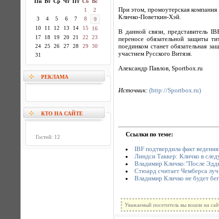
Пн
Вт
Ср
Чт
Пт
Сб
Вс
При этом, промоутерская компания 
1
2
Кличко-Поветкин-Хэй.
3
4
5
6
7
8
9
10
11
12
13
14
15
16
В данной связи, представитель I
17
18
19
20
21
22
23
переносе обязательной защиты ти
24
25
26
27
28
29
30
поединком станет обязательная защ
участием Русского Витязя.
31
Александр Павлов, Sportbox.ru
РЕКЛАМА
Источник:
(http://Sportbox.ru)
КТО НА САЙТЕ
Ссылки по теме:
Гостей: 12
IBF подтвердила факт ведения
Линдси Таккер: Кличко в сле
Владимир Кличко:"После Эдди
Стюард считает Чемберса лу
Владимир Кличко не будет бег
Уважаемый посетитель вы вошли на сай