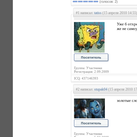
(голосов: 2)
#1 написал:
tatiss
(15 апреля 2010 14:55
Уже б отхре
же не самоу
Группа: Участники
Регистрация: 2.09.2009
ICQ: 437146393
#2 написал:
stupak04
(15 апреля 2010 17
золотые сло
Группа: Участники