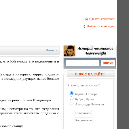
Сделать стартовой
Добавить в закладки
Новости
, что бой между его подопечным и
 Стюард в интервью корреспонденту
ОПРОС НА САЙТЕ
о в последних раундах нанес больше
С кем драться Кличко?
Берман Стиверн
Кубрат Пулев
йдет на ринг против Владимира.
Александр Поветкин
ным, несмотря на то, что федерация
 данном этапе избежать поединка с
зов британцу.