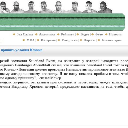
Зал Славы
|
Аналитика
|
Рейтинги
|
Видео
|
Фото
|
Новости
MMA
|
Интервью
|
Репортажи
|
Опросы
|
Комментарии
 принять условия Кличко
рской компании Sauerland Event, на контракте у которой находится рос
зданию Hamburger Abendblatt сказал, что компания Sauerland Event готова 
бою Кличко - Поветкин должно проводить Немецкое антидопинговое агентство 
цкому антидопинговому агентству. Я не вижу никаких проблем в том, чт
по одному принципу", - сказал Майер.
мецких журналистов, камнем преткновения в переговорах между команда
еткина Владимир Хрюнов, который продолжает настаивать на том, чтобы д