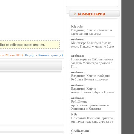
КОММЕНТАРИИ
Klyuch
:
Владимир Кличко объявил о
завершении карьеры
oroboro
:
Мейвезер: Если бы я был на
йти на сайт под своим именем.
месте Пакьяо, у меня не было
...
min
29 мая 2013
Обсудить
Комментарии (2)
oroboro
:
Инвесторы из ОАЭ пытаются
завлечь Мейвезера драться с
П ...
oroboro
:
Владимир Кличко победил
Кубрата Пулева нокаутом
oroboro
:
Владимир Кличко
нокаутировал Кубрата Пулева
oroboro
:
Рой Джонс
прокомментировал шансы
Хопкинса и Ковалева
ND
:
По словам Шеннона Бриггса,
он начал получать угрозы от
...
Civilization
: