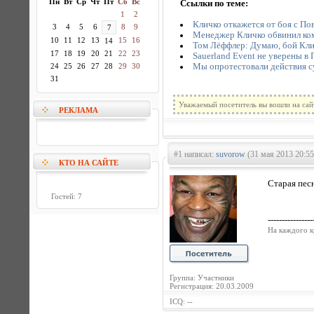
Пн
Вт
Ср
Чт
Пт
Сб
Вс
Ссылки по теме:
1
2
Кличко откажется от боя с Пов
3
4
5
6
8
9
7
Менеджер Кличко обвинил ком
10
11
12
13
15
16
14
Том Лёффлер: Думаю, бой Кли
17
18
19
20
21
22
23
Sauerland Event не уверены в
Мы опротестовали действия с
24
25
26
27
28
29
30
31
Уважаемый посетитель вы вошли на сай
РЕКЛАМА
#1 написал:
suvorow
(31 мая 2013 20:55
КТО НА САЙТЕ
Старая пес
Гостей: 7
----------------
На каждого к
Группа: Участники
Регистрация: 20.03.2009
ICQ: --