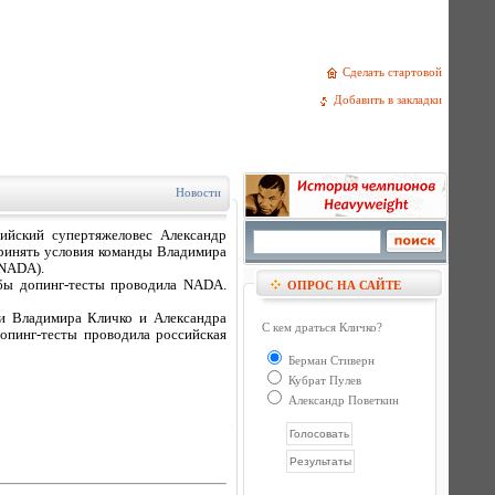
Сделать стартовой
Добавить в закладки
Новости
сийский супертяжеловес Александр
принять условия команды Владимира
(NADA).
обы допинг-тесты проводила NADA.
ОПРОС НА САЙТЕ
ми Владимира Кличко и Александра
С кем драться Кличко?
опинг-тесты проводила российская
Берман Стиверн
Кубрат Пулев
Александр Поветкин