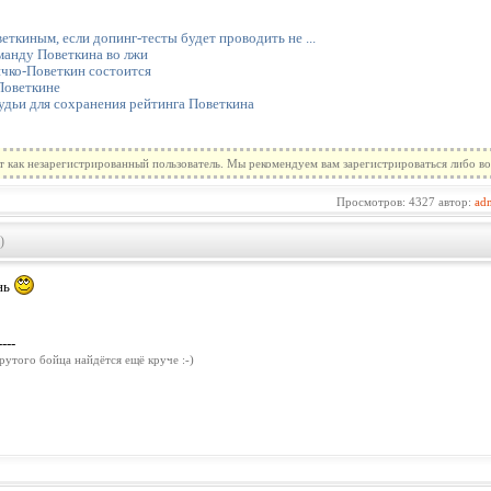
еткиным, если допинг-тесты будет проводить не ...
анду Поветкина во лжи
чко-Поветкин состоится
 Поветкине
удьи для сохранения рейтинга Поветкина
т как незарегистрированный пользователь. Мы рекомендуем вам зарегистрироваться либо во
Просмотров: 4327 автор:
ad
)
нь
----
рутого бойца найдётся ещё круче :-)