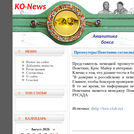
МЕНЮ
Промоутеры Поветкина согласны
Новое на сайте
Представитель немецкой промоуте
Добавить новость
Поветкин, Крис Майер в интервью и
Регистрация
Кличко о том, что допинг-тесты в 
Статистика
О сайте
"Я доверяю и российскому и неме
Ссылки
Главное, чтобы боксеров проверяли 
В то же время, по информации не
Поветкина является менеджер Пов
ТОП СТАТЬИ
РУСАДА.
Источник:
(http://box-club.ru)
КАЛЕНДАРЬ
«
Август 2026 »