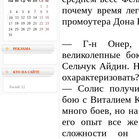
Пн
Вт
Ср
Чт
Пт
Сб
Вс
1
2
почему время лег
3
4
5
6
7
8
9
11
12
13
14
15
16
10
промоутера Дона 
18
19
20
21
22
23
17
24
25
26
27
28
29
30
31
— Г-н Онер, 
РЕКЛАМА
великолепные бо
Сельчук Айдин. Н
КТО НА САЙТЕ
охарактеризовать
— Солис получил
Гостей: 12
бою с Виталием К
много боев, но н
его опыт все же
сложности он 