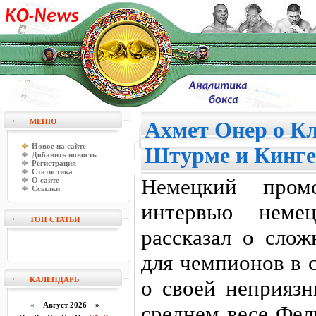
МЕНЮ
Ахмет Онер о Кл
Новое на сайте
Штурме и Кинге
Добавить новость
Регистрация
Статистика
Немецкий про
О сайте
Ссылки
интервью немец
ТОП СТАТЬИ
рассказал о слож
для чемпионов в 
КАЛЕНДАРЬ
о своей неприязн
«
Август 2026 »
среднем весе Фел