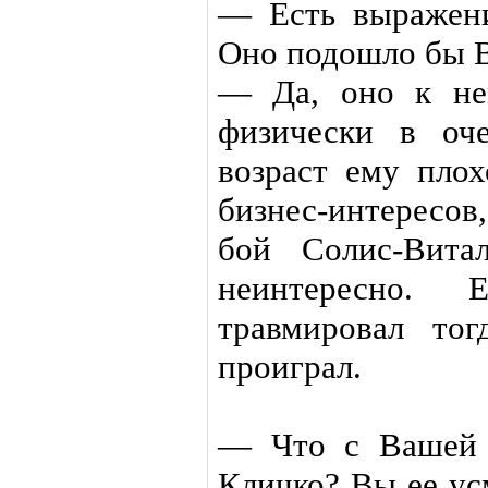
— Есть выражени
Оно подошло бы 
— Да, оно к не
физически в оч
возраст ему пло
бизнес-интересов
бой Солис-Вита
неинтересно.
травмировал то
проиграл.
— Что с Вашей 
Кличко? Вы ее ус