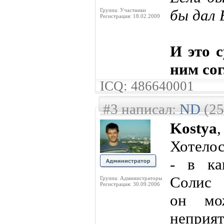
бы дал 
Группа: Участники
Регистрация: 18.02.2009
И это 
ним сог
ICQ: 486640001
#3 написал:
ND
(25
Kostya
,
Хотелос
- в ка
Солис 
Группа: Администраторы
Регистрация: 30.09.2006
он мож
неприя