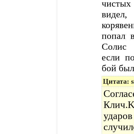
чистых
видел,
корявен
попал в
Солис 
если по
бой был
Цитата: 
Соглас
Клич.K
ударо
случи