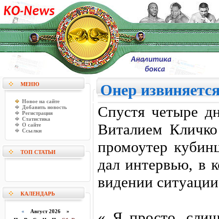
МЕНЮ
Онер извиняетс
Новое на сайте
Спустя четыре д
Добавить новость
Регистрация
Статистика
Виталием Кличко
О сайте
Ссылки
промоутер кубинц
ТОП СТАТЬИ
дал интервью, в 
видении ситуации
КАЛЕНДАРЬ
«
Август 2026 »
« Я просто, слиш