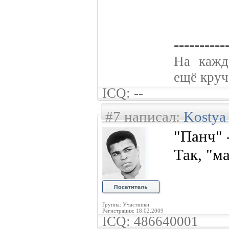
----------
На кажд
ещё круче
ICQ: --
#7 написал:
Kostya
"Панч" 
Так, "ма
Группа: Участники
Регистрация: 18.02.2009
ICQ: 486640001