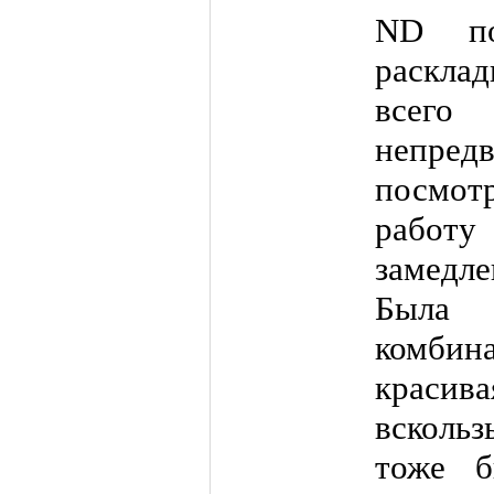
ND по
расклад
всего
непред
посмо
работ
замедл
Была
комби
красива
вскольз
тоже б