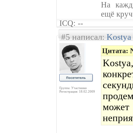
На кажд
ещё круче
ICQ: --
#5 написал:
Kostya
Цитата: 
Kosty
конкре
се
Группа: Участники
Регистрация: 18.02.2009
проде
может
неприя