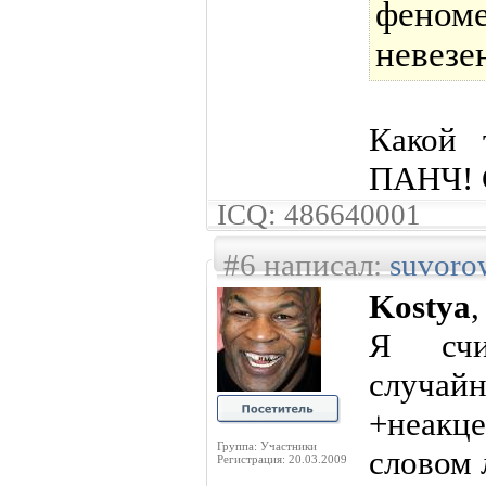
феноме
невезе
Какой 
ПАНЧ! 
ICQ: 486640001
#6 написал:
suvoro
Kostya
,
Я сч
случай
+неакц
Группа: Участники
словом 
Регистрация: 20.03.2009