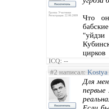
угроза 
Группа: Участники
Что он
Регистрация: 22.06.2009
бабские
"уйдзи
Кубинс
цирков
ICQ: --
#2 написал:
Kostya
Для мен
первые 
реальна
Если бы