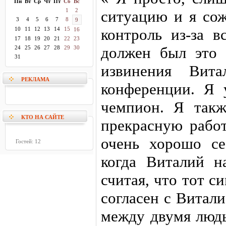
Пн
Вт
Ср
Чт
Пт
Сб
Вс
1
2
ситуацию и я сож
3
4
5
6
7
8
9
10
11
12
13
14
15
контроль из-за в
16
17
18
19
20
21
22
23
должен был это 
24
25
26
27
28
29
30
31
извинения Вит
РЕКЛАМА
конференции. Я 
чемпион. Я так
КТО НА САЙТЕ
прекрасную рабо
очень хорошо се
Гостей: 12
когда Виталий н
считая, что тот с
согласен с Витал
между двумя людь