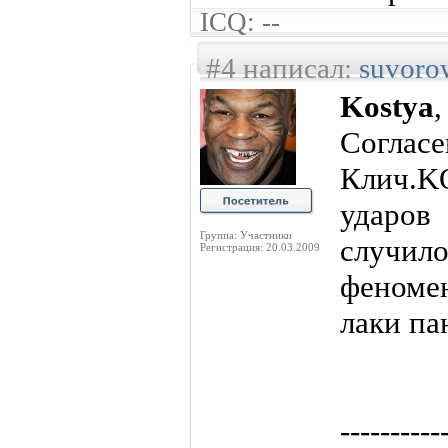
ICQ: --
#4 написал:
suvoro
Kostya
,
Соглас
Клич.K
ударо
Группа: Участники
случи
Регистрация: 20.03.2009
феноме
лаки па
----------