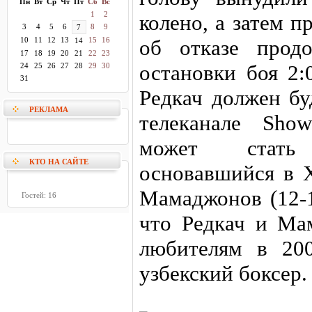
Пн
Вт
Ср
Чт
Пт
Сб
Вс
1
2
колено, а затем 
3
4
5
6
8
9
7
10
11
12
13
15
16
об отказе прод
14
17
18
19
20
21
22
23
остановки боя 2
24
25
26
27
28
29
30
31
Редкач должен бу
РЕКЛАМА
телеканале Sho
может стать 
КТО НА САЙТЕ
основавшийся в Х
Мамаджонов (12-1
Гостей: 16
что Редкач и Ма
любителям в 200
узбекский боксер.