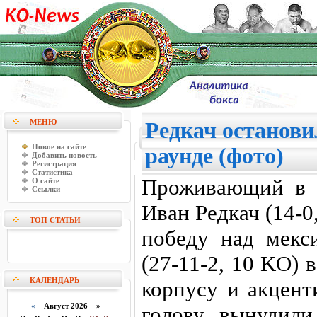
МЕНЮ
Редкач останови
Новое на сайте
раунде (фото)
Добавить новость
Регистрация
Статистика
Проживающий в 
О сайте
Ссылки
Иван Редкач (14-
ТОП СТАТЬИ
победу над мекс
(27-11-2, 10 KO) 
КАЛЕНДАРЬ
корпусу и акцент
«
Август 2026 »
голову вынудили