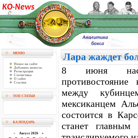
МЕНЮ
Лара жаждет бо
Новое на сайте
8 июня нас
Добавить новость
Регистрация
Статистика
противостояние
О сайте
Ссылки
между кубинц
ТОП СТАТЬИ
мексиканцем Аль
состоится в Кар
КАЛЕНДАРЬ
станет главным 
«
Август 2026 »
транслируемого на