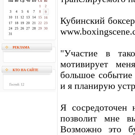
Пн
Вт
Ср
Чт
Пт
Сб
Вс
1
2
3
4
5
6
7
8
9
10
11
12
13
14
15
Кубинский боксер
16
17
18
19
20
21
22
23
www.boxingscene.
24
25
26
27
28
29
30
31
РЕКЛАМА
"Участие в так
мотивирует мен
КТО НА САЙТЕ
большое событие 
и я планирую уст
Гостей: 12
Я сосредоточен 
позволит мне в
Возможно это б