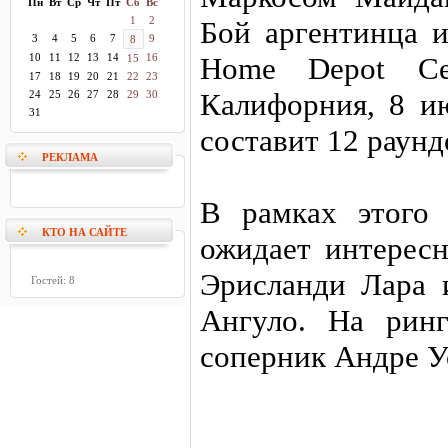
Пн
Вт
Ср
Чт
Пт
Сб
Вс
1
2
Бой аргентинца и
3
4
5
6
7
9
8
10
11
12
13
14
16
Home Depot Ce
15
17
18
19
20
21
22
23
Калифорния, 8 и
24
25
26
27
28
29
30
31
составит 12 раунд
РЕКЛАМА
В рамках этого 
КТО НА САЙТЕ
ожидает интерес
Эрисланди Лара 
Гостей: 8
Ангуло. На рин
соперник Андре У