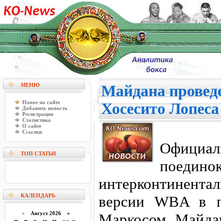
МЕНЮ
Майдана проведе
Новое на сайте
Хосесито Лопеса
Добавить новость
Регистрация
Статистика
О сайте
Ссылки
Офици
ТОП СТАТЬИ
поед
интерконтинен
КАЛЕНДАРЬ
версии WBA в п
«
Август 2026 »
Маркосом Майда