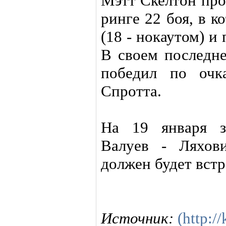
Мэтт Скелтон про
ринге 22 боя, в 
(18 - нокаутом) и
В своем последне
победил по очк
Спротта.
На 19 января з
Валуев - Ляхови
должен будет встр
Источник:
(http:/