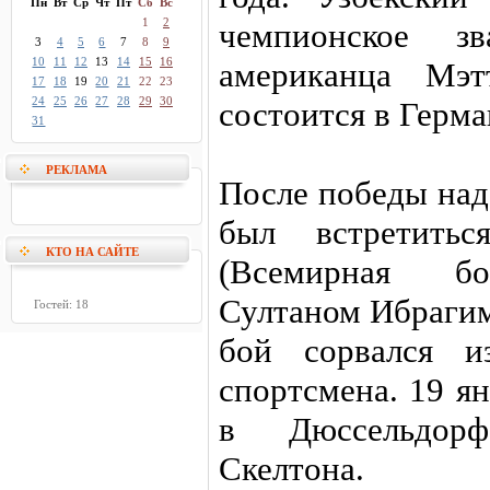
Пн
Вт
Ср
Чт
Пт
Сб
Вс
1
2
чемпионское 
3
4
5
6
7
8
9
10
11
12
13
14
15
16
американца Мэт
17
18
19
20
21
22
23
24
25
26
27
28
29
30
состоится в Герма
31
РЕКЛАМА
После победы над
был встретит
КТО НА САЙТЕ
(Всемирная бок
Султаном Ибрагим
Гостей: 18
бой сорвался из
спортсмена. 19 я
в Дюссельдорф
Скелтона.