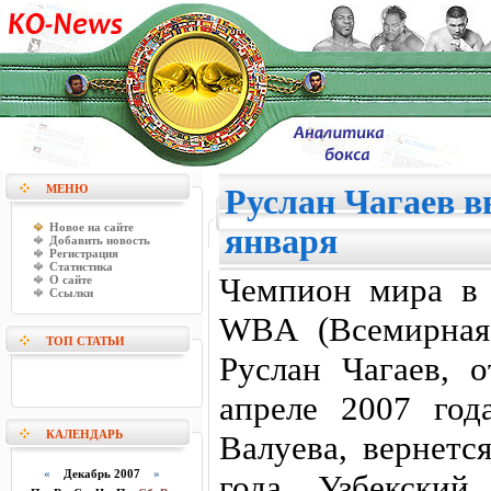
МЕНЮ
Руслан Чагаев в
Новое на сайте
января
Добавить новость
Регистрация
Статистика
Чемпион мира в 
О сайте
Ссылки
WBA (Всемирная 
ТОП СТАТЬИ
Руслан Чагаев, 
апреле 2007 год
КАЛЕНДАРЬ
Валуева, вернетс
«
Декабрь 2007
»
года. Узбекский