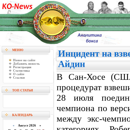
МЕНЮ
Инцидент на взв
Новое на сайте
Айдин
Добавить новость
Регистрация
Статистика
В Сан-Хосе (США
О сайте
Ссылки
процедурат взвеш
ТОП СТАТЬИ
28 июля поедин
чемпиона по верс
КАЛЕНДАРЬ
между экс-чемпи
«
Август 2026 »
категориях Роб