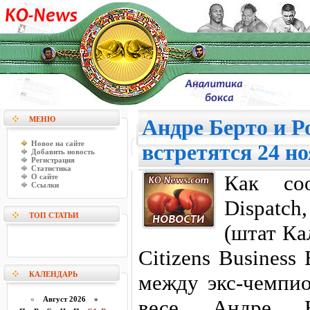
МЕНЮ
Андре Берто и Р
Новое на сайте
встретятся 24 
Добавить новость
Регистрация
Статистика
Как соо
О сайте
Ссылки
Dispatc
ТОП СТАТЬИ
(штат Ка
Citizens Business
КАЛЕНДАРЬ
между экс-чемпи
«
Август 2026 »
весе Андре Б