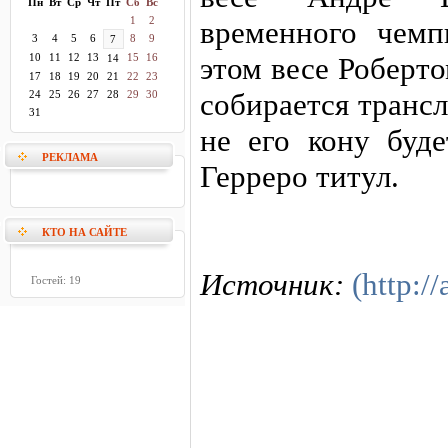
Пн
Вт
Ср
Чт
Пт
Сб
Вс
1
2
временного чем
3
4
5
6
8
9
7
10
11
12
13
15
16
этом весе Роберт
14
17
18
19
20
21
22
23
собирается транс
24
25
26
27
28
29
30
31
не его кону буд
РЕКЛАМА
Герреро титул.
КТО НА САЙТЕ
Источник:
(http://
Гостей: 19