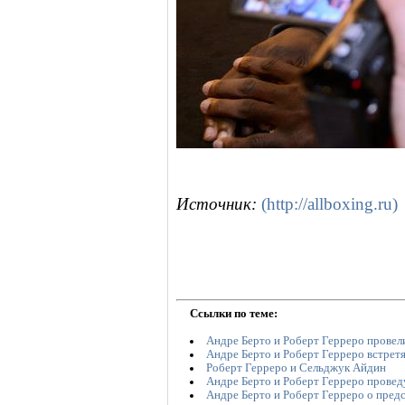
Источник:
(http://allboxing.ru)
Ссылки по теме:
Андре Берто и Роберт Герреро провел
Андре Берто и Роберт Герреро встрет
Роберт Герреро и Cельджук Айдин
Андре Берто и Роберт Герреро провед
Андре Берто и Роберт Герреро о пред