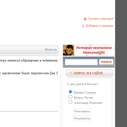
Сделать стартовой
Добавить в закладки
Новости
тере написал обращение к чемпиону
е заключение было перенесено [на 1
ОПРОС НА САЙТЕ
С кем драться Кличко?
Берман Стиверн
Кубрат Пулев
Александр Поветкин