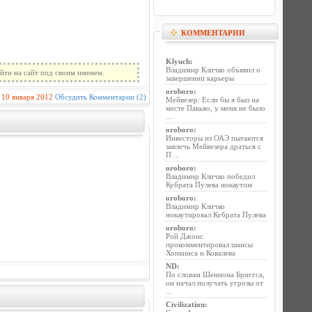
КОММЕНТАРИИ
Klyuch
:
Владимир Кличко объявил о
йти на сайт под своим именем.
завершении карьеры
oroboro
:
10 января 2012
Обсудить
Комментарии (2)
Мейвезер: Если бы я был на
месте Пакьяо, у меня не было
...
oroboro
:
Инвесторы из ОАЭ пытаются
завлечь Мейвезера драться с
П ...
oroboro
:
Владимир Кличко победил
Кубрата Пулева нокаутом
oroboro
:
Владимир Кличко
нокаутировал Кубрата Пулева
oroboro
:
Рой Джонс
прокомментировал шансы
Хопкинса и Ковалева
ND
:
По словам Шеннона Бриггса,
он начал получать угрозы от
...
Civilization
: