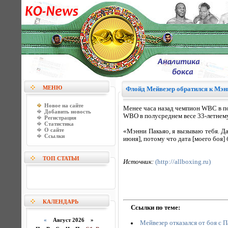
МЕНЮ
Флойд Мейвезер обратился к Мэн
Новое на сайте
Менее часа назад чемпион WBC в п
Добавить новость
WBO в полусреднем весе 33-летнем
Регистрация
Статистика
О сайте
«Мэнни Пакьяо, я вызываю тебя. Да
Ссылки
июня], потому что дата [моего боя]
ТОП СТАТЬИ
Источник:
(http://allboxing.ru)
КАЛЕНДАРЬ
Ссылки по теме:
«
Август 2026 »
Мейвезер отказался от боя с П