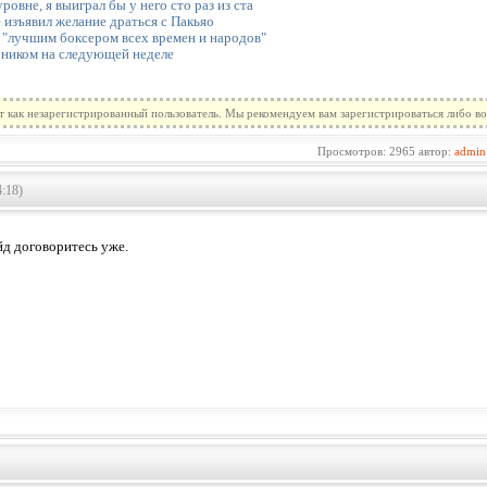
ровне, я выиграл бы у него сто раз из ста
изъявил желание драться с Пакьяо
 "лучшим боксером всех времен и народов"
рником на следующей неделе
т как незарегистрированный пользователь. Мы рекомендуем вам зарегистрироваться либо во
Просмотров: 2965 автор:
admin
:18)
йд договоритесь уже.