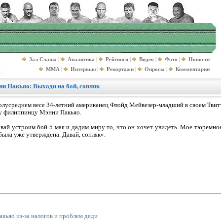
Зал Славы
|
Аналитика
|
Рейтинги
|
Видео
|
Фото
|
Новости
MMA
|
Интервью
|
Репортажи
|
Опросы
|
Комментарии
ни Пакьяо: Выходи на бой, сопляк
олусреднем весе 34-летний американец Флойд Мейвезер-младший в своем Твит
у филиппинцу Мэнни Пакьяо.
вай устроим бой 5 мая и дадим миру то, что он хочет увидеть. Мое тюремно
 была уже утверждена. Давай, сопляк».
акьяо из-за налогов и проблем дяди