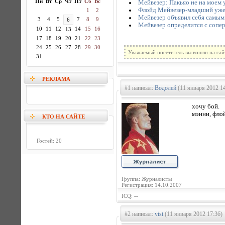
Пн
Вт
Ср
Чт
Пт
Сб
Вс
Мейвезер: Пакьяо не на моем у
Флойд Мейвезер-младший уже 
1
2
Мейвезер объявил себя самым
3
4
5
7
8
9
6
Мейвезер определится с сопе
10
11
12
14
15
16
13
17
18
19
20
21
22
23
24
25
26
27
28
29
30
Уважаемый посетитель вы вошли на сай
31
РЕКЛАМА
#1 написал:
Водолей
(11 января 2012 14
хочу бой.
мэнни, фло
КТО НА САЙТЕ
Гостей: 20
Группа: Журналисты
Регистрация: 14.10.2007
ICQ: --
#2 написал:
vist
(11 января 2012 17:36)