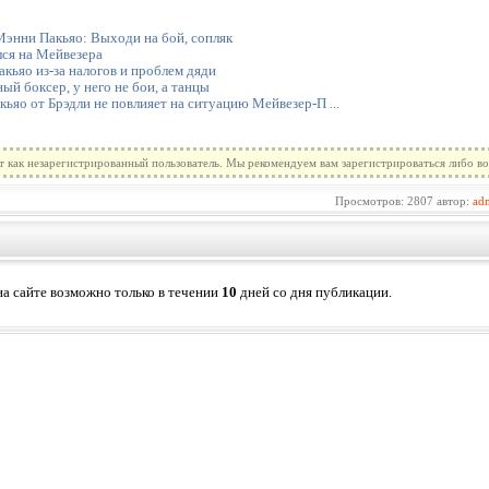
Мэнни Пакьяо: Выходи на бой, сопляк
лся на Мейвезера
акьяо из-за налогов и проблем дяди
й боксер, у него не бои, а танцы
яо от Брэдли не повлияет на ситуацию Мейвезер-П ...
т как незарегистрированный пользователь. Мы рекомендуем вам зарегистрироваться либо во
Просмотров: 2807 автор:
ad
а сайте возможно только в течении
10
дней со дня публикации.