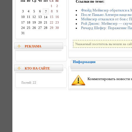
Пн
Вт
Ср
Чт
Пт
Сб
Вс
Ссылки по теме:
1
2
Флойд Мейвезер обратился к 
3
4
5
6
8
9
7
После Пакьяо Алгиери нацели
10
11
12
13
15
16
14
Мейвезер отказался от боя с П
17
18
19
20
21
22
23
Рой Джонс: Мейвезер — скучны
Ричард Шефер: Поражение Пакь
24
25
26
27
28
29
30
31
Уважаемый посетитель вы вошли на сай
РЕКЛАМА
Информация
КТО НА САЙТЕ
Комментировать новости н
Гостей: 22