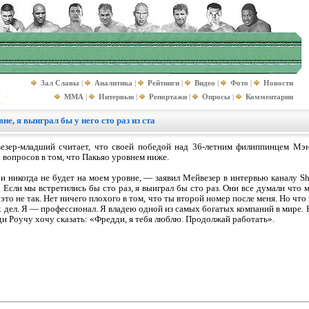
Зал Славы
|
Аналитика
|
Рейтинги
|
Видео
|
Фото
|
Новости
MMA
|
Интервью
|
Репортажи
|
Опросы
|
Комментарии
е, я выиграл бы у него сто раз из ста
езер-младший считает, что своей победой над 36-летним филиппинцем Мэн
 вопросов в том, что Пакьяо уровнем ниже.
и никогда не будет на моем уровне, — заявил Мейвезер в интервью каналу S
з. Если мы встретились бы сто раз, я выиграл бы сто раз. Они все думали что
 это не так. Нет ничего плохого в том, что ты второй номер после меня. Но что
х дел. Я — профессионал. Я владею одной из самых богатых компаний в мире. 
ди Роучу хочу сказать: «Фредди, я тебя люблю. Продолжай работать».