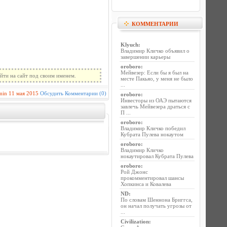
КОММЕНТАРИИ
Klyuch
:
Владимир Кличко объявил о
завершении карьеры
oroboro
:
Мейвезер: Если бы я был на
йти на сайт под своим именем.
месте Пакьяо, у меня не было
...
min
11 мая 2015
Обсудить
Комментарии (0)
oroboro
:
Инвесторы из ОАЭ пытаются
завлечь Мейвезера драться с
П ...
oroboro
:
Владимир Кличко победил
Кубрата Пулева нокаутом
oroboro
:
Владимир Кличко
нокаутировал Кубрата Пулева
oroboro
:
Рой Джонс
прокомментировал шансы
Хопкинса и Ковалева
ND
:
По словам Шеннона Бриггса,
он начал получать угрозы от
...
Civilization
: