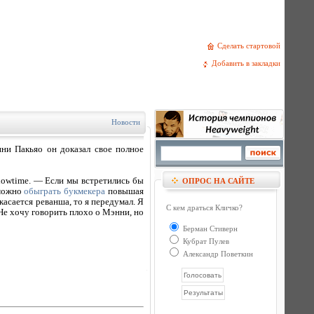
Сделать стартовой
Добавить в закладки
Новости
ни Пакьяо он доказал свое полное
howtime. — Если мы встретились бы
ОПРОС НА САЙТЕ
 можно
обыграть букмекера
повышая
 касается реванша, то я передумал. Я
С кем драться Кличко?
Не хочу говорить плохо о Мэнни, но
Берман Стиверн
Кубрат Пулев
Александр Поветкин