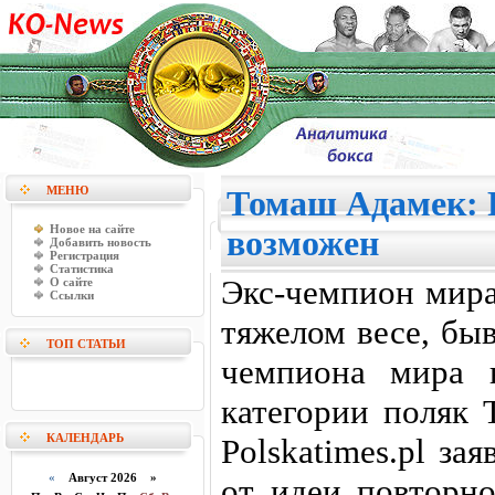
МЕНЮ
Томаш Адамек: 
Новое на сайте
возможен
Добавить новость
Регистрация
Статистика
Экс-чемпион мира
О сайте
Ссылки
тяжелом весе, бы
ТОП СТАТЬИ
чемпиона мира 
категории поляк 
КАЛЕНДАРЬ
Polskatimes.pl за
«
Август 2026 »
от идеи повторн