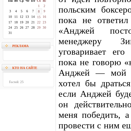
Пн
Вт
Ср
Чт
Пт
Сб
Вс
1
2
польским боксер
3
4
5
6
7
9
8
10
11
12
13
14
16
пока не ответил
15
17
18
19
20
21
22
23
«Анджей пост
24
25
26
27
28
29
30
31
менеджеру Зи
РЕКЛАМА
уговаривает его
пока не говорю «
КТО НА САЙТЕ
Анджей — мой т
хотел бы дратьс
Гостей: 25
если Анджей буде
он действительн
меня победить, а
провести с ним е