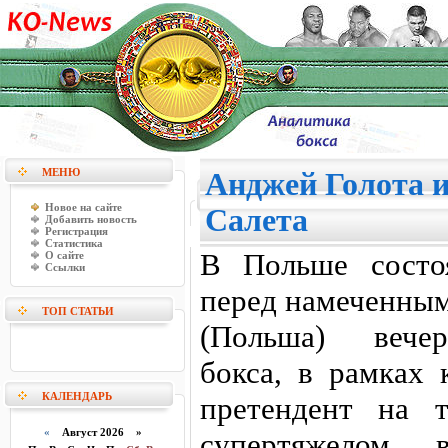
МЕНЮ
Анджей Голота 
Новое на сайте
Салета
Добавить новость
Регистрация
Статистика
B Польше состоя
О сайте
Ссылки
перед намеченным
ТОП СТАТЬИ
(Польша) вечер
бокса, в рамках 
КАЛЕНДАРЬ
претендент на 
«
Август 2026 »
супертяжелом 