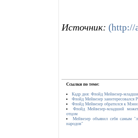
Источник:
(http://
Ссылки по теме:
Кадр дня: Флойд Мейвезер-младш
Флойд Мейвезер заинтересовался 
Флойд Мейвезер обратился к Мэнни
Флойд Мейвезер-младший может 
отцом
Мейвезер объявил себя самым "
народов"