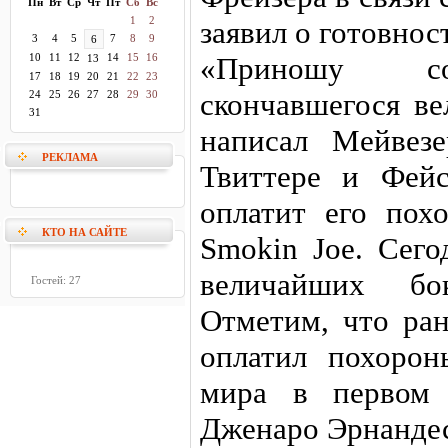
Пн
Вт
Ср
Чт
Пт
Сб
Вс
1
2
заявил о готовнос
3
4
5
7
8
9
6
10
11
12
14
15
16
«Приношу соб
13
17
18
19
20
21
22
23
скончавшегося в
24
25
26
27
28
29
30
31
написал Мейвез
РЕКЛАМА
Твиттере и Фей
оплатит его пох
КТО НА САЙТЕ
Smokin Joe. Сего
величайших бо
Гостей: 27
Отметим, что ран
оплатил похорон
мира в первом 
Дженаро Эрнандес