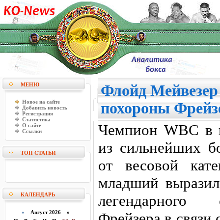
МЕНЮ
Флойд Мейвезер 
Новое на сайте
похороны Фрейз
Добавить новость
Регистрация
Статистика
Чемпион WBC в п
О сайте
Ссылки
из сильнейших б
ТОП СТАТЬИ
от весовой кат
младший выразил
КАЛЕНДАРЬ
легендарного 
«
Август 2026 »
Фрейзера в связи 