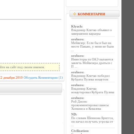
КОММЕНТАРИИ
Klyuch
:
Владимир Кличко объявил о
завершении карьеры
oroboro
:
Мейвезер: Если бы я был на
месте Пакьяо, у меня не было
...
oroboro
:
Инвесторы из ОАЭ пытаются
завлечь Мейвезера драться с
П ...
йти на сайт под своим именем.
oroboro
:
Владимир Кличко победил
22 декабря 2010
Обсудить
Комментарии (1)
Кубрата Пулева нокаутом
oroboro
:
Владимир Кличко
нокаутировал Кубрата Пулева
oroboro
:
Рой Джонс
прокомментировал шансы
Хопкинса и Ковалева
ND
:
По словам Шеннона Бриггса,
он начал получать угрозы от
...
Civilization
: