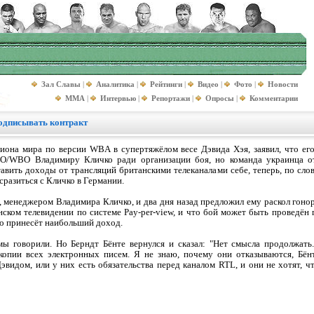
Зал Славы
|
Аналитика
|
Рейтинги
|
Видео
|
Фото
|
Новости
MMA
|
Интервью
|
Репортажи
|
Опросы
|
Комментарии
подписывать контракт
иона мира по версии WBA в супертяжёлом весе Дэвида Хэя, заявил, что его
O/WBO Владимиру Кличко ради организации боя, но команда украинца от
авить доходы от трансляций британскими телеканалами себе, теперь, по слова
сразиться с Кличко в Германии.
, менеджером Владимира Кличко, и два дня назад предложил ему раскол гоно
нском телевидении по системе Pay-per-view, и что бой может быть проведён
то принесёт наибольший доход.
ы говорили. Но Берндт Бёнте вернулся и сказал: "Нет смысла продолжать.
опии всех электронных писем. Я не знаю, почему они отказываются, Бёнт
эвидом, или у них есть обязательства перед каналом RTL, и они не хотят, 