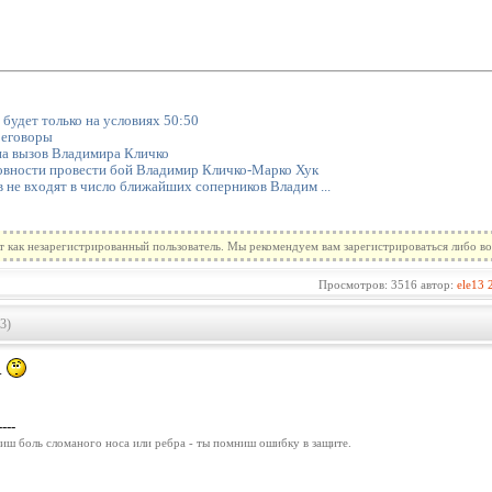
будет только на условиях 50:50
реговоры
на вызов Владимира Кличко
товности провести бой Владимир Кличко-Марко Хук
в не входят в число ближайших соперников Владим ...
т как незарегистрированный пользователь. Мы рекомендуем вам зарегистрироваться либо во
Просмотров: 3516 автор:
ele13
3)
.
----
иш боль сломаного носа или ребра - ты помниш ошибку в защите.