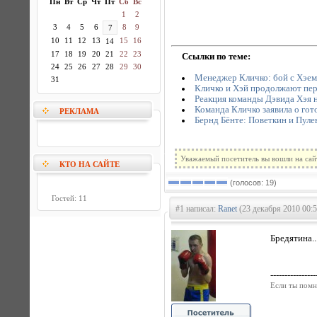
Пн
Вт
Ср
Чт
Пт
Сб
Вс
1
2
3
4
5
6
8
9
7
10
11
12
13
15
16
14
17
18
19
20
21
22
23
Ссылки по теме:
24
25
26
27
28
29
30
Менеджер Кличко: бой с Хэем 
31
Кличко и Хэй продолжают пе
Реакция команды Дэвида Хэя 
Команда Кличко заявила о го
РЕКЛАМА
Бернд Бёнте: Поветкин и Пуле
Уважаемый посетитель вы вошли на сай
КТО НА САЙТЕ
(голосов: 19)
Гостей: 11
#1 написал:
Ranet
(23 декабря 2010 00:5
Бредятина..
----------------
Если ты помн