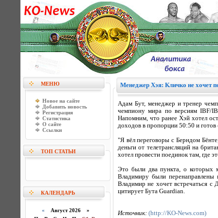
МЕНЮ
Менеджер Хэя: Кличко не хочет 
Новое на сайте
Адам Бут, менеджер и тренер чемп
Добавить новость
чемпиону мира по версиям IBF/IB
Регистрация
Напомним, что ранее Хэй хотел ост
Статистика
О сайте
доходов в пропорции 50:50 и готов 
Ссылки
"Я вёл переговоры с Берндом Бёнте
деньги от телетрансляций на брита
ТОП СТАТЬИ
хотел провести поединок там, где э
Это были два пункта, о которых м
Владимиру были перенаправлены к
Владимир не хочет встречаться с Д
цитирует Бута Guardian.
КАЛЕНДАРЬ
«
Август 2026 »
Источник:
(http://KO-News.com)