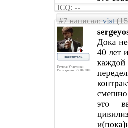
ICQ: --
#7 написал:
vist
(15
sergeyo
Дока не
40 лет 
каждой
Группа: Участники
перед
Регистрация: 22.06.2009
контрак
смешно.
это в
циви
и(пок