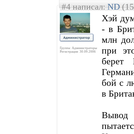
#4 написал:
ND
(15
Хэй дум
- в Бри
млн дол
при эт
Группа: Администраторы
Регистрация: 30.09.2006
берет 
Германи
бой с 
в Брита
Вывод
пытае