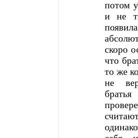
потом у
и не т
появил
абсолют
скоро ос
что бра
то же к
не ве
братья
прове
считаю
одинако