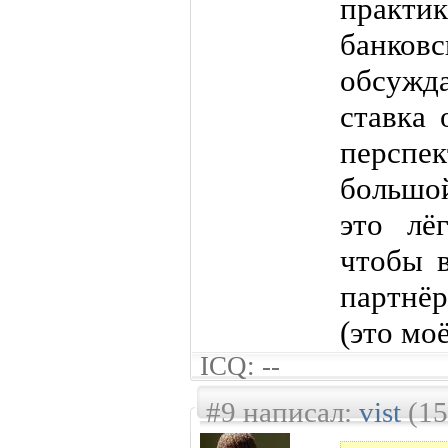
прак
банков
обсужд
ставка 
перспе
большо
это лё
чтобы 
партнё
(это мо
ICQ: --
#9 написал:
vist
(15