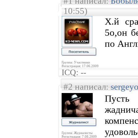
#1 написал:
Бобыл
10:55)
Х.й сра
5о,он б
по Англ
Группа: Участники
Регистрация: 17.06.2009
ICQ: --
#2 написал:
sergey
Пусть 
жаднич
компен
удовол
Группа: Журналисты
Регистрация: 7.08.2009