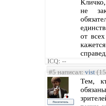
Кличко,
не за
обяза
единств
от всех
каже
справе
ICQ: --
#5 написал:
vist
(15
Тем, к
обяза
зрител