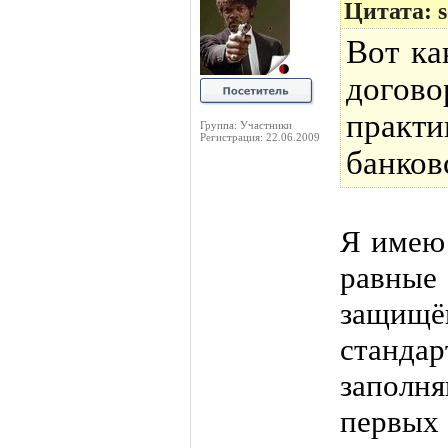
Цитата: s
Вот ка
догов
прак
Группа: Участники
Регистрация: 22.06.2009
банков
Я имею 
равные
защищё
станда
заполн
перв