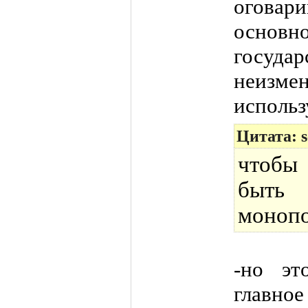
оговар
основ
госуд
неизме
использ
Цитата: s
чтобы
быть
монопо
-но эт
главн