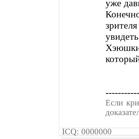
уже дав
Конечн
зрител
увидет
Хэюшк
который
----------
Если кpи
доказате
ICQ: 0000000