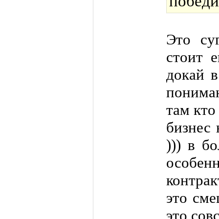
победи
Это су
стоит е
докай в
понимаю
там кто 
бизнес 
))) в б
особ
контрак
это сме
это сов