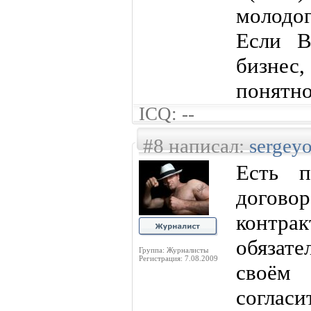
молодо
Если В
бизнес
понятно
ICQ: --
#8 написал:
sergey
Есть п
догов
контрак
обязат
Группа: Журналисты
Регистрация: 7.08.2009
своём 
согласи