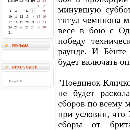
Пн
Вт
Ср
Чт
Пт
Сб
Вс
1
2
минувшую суббо
3
4
5
6
8
9
7
10
11
12
13
15
16
титул чемпиона 
14
17
18
19
20
21
22
23
весе в бою с Од
24
25
26
27
28
29
30
31
победу техничес
РЕКЛАМА
раунде. И Бёнте 
будет включать о
КТО НА САЙТЕ
"Поединок Кличко
Гостей: 6
не будет раскол
сборов по всему м
при условии, что 
сборы от брита