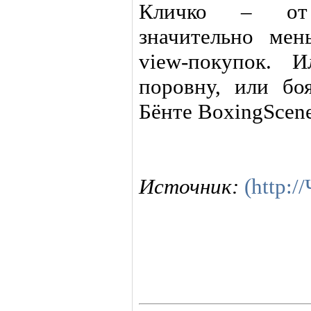
Кличко – от 
значительно мен
view-покупок. 
поровну, или бо
Бёнте BoxingScene
Источник:
(http:/