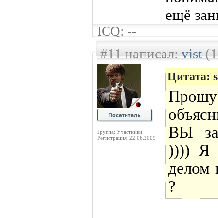
ещё зан
ICQ: --
#11 написал:
vist
(1
Цитата: s
Прошу
объясн
ВЫ за
Группа: Участники
Регистрация: 22.06.2009
)))) 
делом 
?