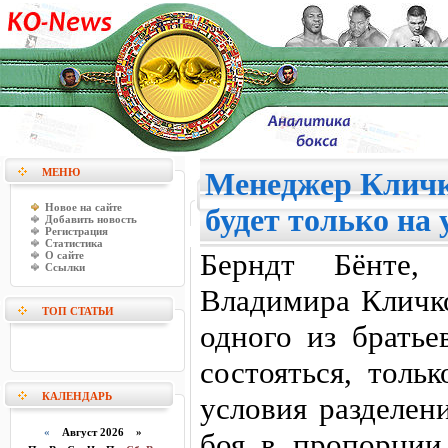
МЕНЮ
Менеджер Кличк
Новое на сайте
будет только на 
Добавить новость
Регистрация
Статистика
Берндт Бёнте,
О сайте
Ссылки
Владимира Кличко
ТОП СТАТЬИ
одного из брать
состояться, толь
КАЛЕНДАРЬ
условия разделен
«
Август 2026 »
боя в пропорции