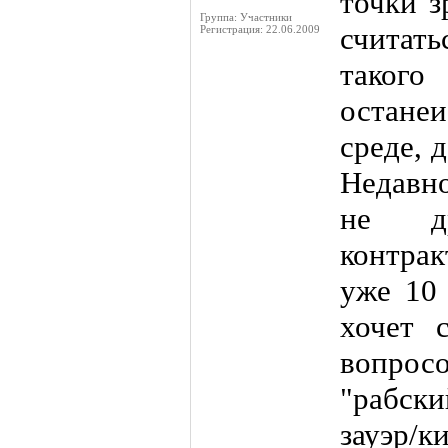
точки з
Группа: Участники
считать
Регистрация: 22.06.2009
такого
остане
среде, 
Недавн
не др
контра
уже 10 
хочет 
вопро
"рабски
зауэр/к