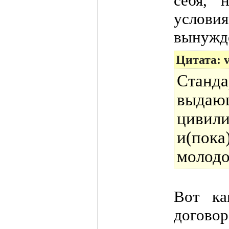
себя, 
услов
вынужд
Цитата: v
Станд
выда
циви
и(пок
молодо
Вот ка
догов