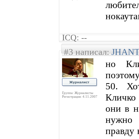
любит
нокаутам
ICQ: --
#3 написал:
JHAN
но Кли
поэтому
50. Х
Группа: Журналисты
Кличко
Регистрация: 4.11.2007
они в н
нужно 
правду 