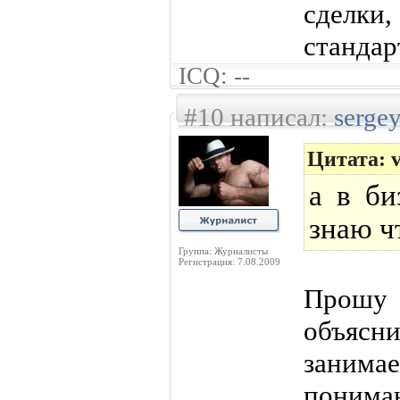
сделки
стандар
ICQ: --
#10 написал:
serge
Цитата: v
а в би
знаю ч
Группа: Журналисты
Регистрация: 7.08.2009
Прошу
объясни
занимае
понима