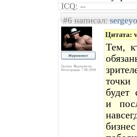
ICQ: --
#6 написал:
sergey
Цитата: v
Тем, к
обяза
Группа: Журналисты
зрител
Регистрация: 7.08.2009
точки
будет 
и пос
навсег
бизне