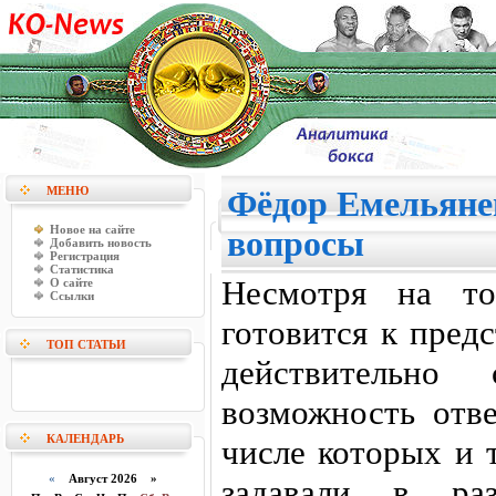
МЕНЮ
Фёдор Емельянен
Новое на сайте
вопросы
Добавить новость
Регистрация
Статистика
Несмотря на то
О сайте
Ссылки
готовится к пред
ТОП СТАТЬИ
действительно
возможность отве
КАЛЕНДАРЬ
числе которых и 
«
Август 2026 »
задавали в раз