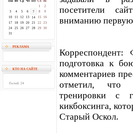
Пн
Вт
Ср
Чт
Пт
Сб
Вс
1
2
посетители сай
3
4
5
6
8
9
7
10
11
12
13
15
16
вниманию первую 
14
17
18
19
20
21
22
23
24
25
26
27
28
29
30
31
РЕКЛАМА
Корреспондент: 
подготовка к бо
КТО НА САЙТЕ
комментариев пр
отметил, что 
Гостей: 24
тренировки с г
кикбоксинга, кот
Старый Оскол.