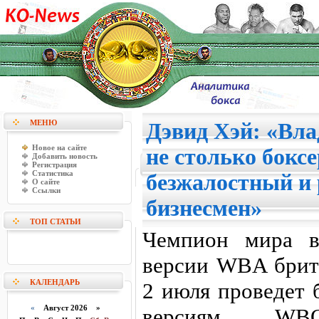
МЕНЮ
Дэвид Хэй: «Вл
Новое на сайте
не столько боксе
Добавить новость
Регистрация
Статистика
безжалостный и
О сайте
Ссылки
бизнесмен»
ТОП СТАТЬИ
Чемпион мира в
версии WBA брит
КАЛЕНДАРЬ
2 июля проведет 
«
Август 2026 »
версиям WBO/