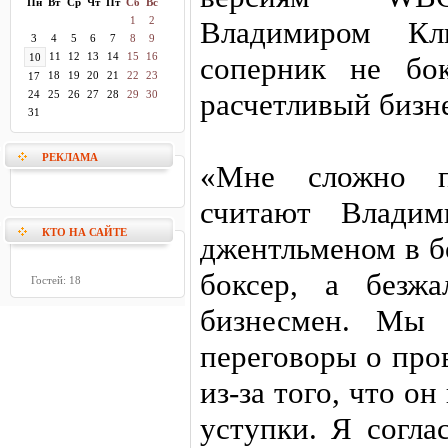
Пн
Вт
Ср
Чт
Пт
Сб
Вс
1
2
Владимиром Кл
3
4
5
6
7
8
9
11
12
13
14
15
16
10
соперник не бо
18
19
20
21
22
23
17
расчетливый бизн
24
25
26
27
28
29
30
31
РЕКЛАМА
«Мне сложно п
считают Владим
КТО НА САЙТЕ
джентльменом в б
боксер, а безж
Гостей: 18
бизнесмен. Мы 
переговоры о про
из-за того, что он
уступки. Я согла