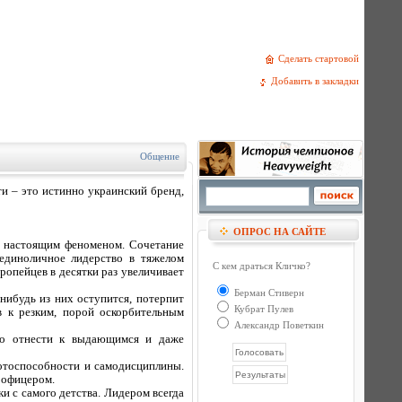
Сделать стартовой
Добавить в закладки
Общение
и – это истинно украинский бренд,
ОПРОС НА САЙТЕ
я настоящим феноменом. Сочетание
единоличное лидерство в тяжелом
С кем драться Кличко?
ропейцев в десятки раз увеличивает
Берман Стиверн
нибудь из них оступится, потерпит
Кубрат Пулев
 к резким, порой оскорбительным
Александр Поветкин
жно отнести к выдающимся и даже
ботоспособности и самодисциплины.
м офицером.
 с самого детства. Лидером всегда