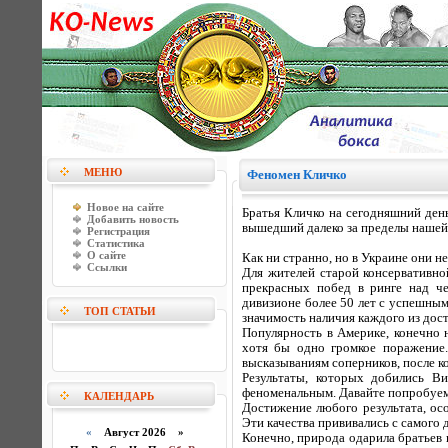
МЕНЮ
Феномен Кличко
Новое на сайте
Братья Кличко на сегодняшний ден
Добавить новость
вышедший далеко за пределы нашей
Регистрация
Статистика
О сайте
Как ни странно, но в Украине они н
Ссылки
Для жителей старой консервативн
прекрасных побед в ринге над ч
дивизионе более 50 лет с успешным 
ТОП СТАТЬИ
значимость наличия каждого из дос
Популярность в Америке, конечно н
хотя бы одно громкое поражение
высказываниям соперников, после к
Результаты, которых добились В
феноменальным. Давайте попробуем
КАЛЕНДАРЬ
Достижение любого результата, ос
Эти качества прививались с самого 
«
Август 2026 »
Конечно, природа одарила братьев 