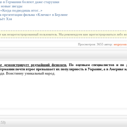
ко в Германии болеют даже старушки
 новые звезды
 «Когда подводишь итог...»
а презентации фильма «Кличко» в Берлине
ьёт Хэя
т как незарегистрированный пользователь. Мы рекомендуем вам зарегистрироваться либо во
Просмотров: 3655 автор:
sergeyosn
е демонстрирует редчайший феномен.
По оценкам специалистов и по д
Германии почти втрое превышает их популярность в Украине, а в Америке 
вда. Воистинну уникальный народ.
:53)