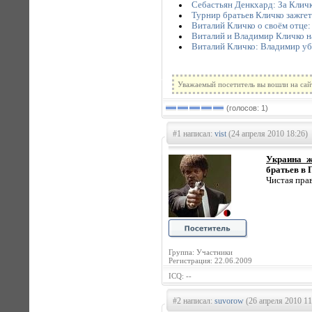
Себастьян Денкхард: За Клич
Турнир братьев Кличко зажгет
Виталий Кличко о своём отце:
Виталий и Владимир Кличко н
Виталий Кличко: Владимир уб
Уважаемый посетитель вы вошли на сай
(голосов: 1)
#1 написал:
vist
(24 апреля 2010 18:26)
Украина ж
братьев в 
Чистая пра
Группа: Участники
Регистрация: 22.06.2009
ICQ: --
#2 написал:
suvorow
(26 апреля 2010 11