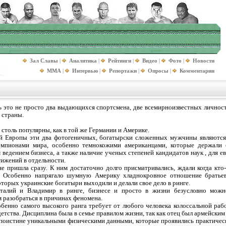
Зал Славы
|
Аналитика
|
Рейтинги
|
Видео
|
Фото
|
Новости
MMA
|
Интервью
|
Репортажи
|
Опросы
|
Комментарии
ь это не просто два выдающихся спортсмена, две всемирноизвестных личност
 страны.
е столь популярны, как в той же Германии и Америке.
ой Европы эти два фотогеничных, богатырски сложенных мужчины являютс
емпионами мира, особенно темнокожими американцами, которые держали 
ведением бизнеса, а также наличие ученых степеней кандидатов наук , для ев
тижений в отдельности.
е пришла сразу. К ним достаточно долго присматривались, ждали когда кто-
. Особенно напрягало шумную Америку хладнокровное отношение братьев
оторых украинские богатыри выходили и делали свое дело в ринге.
италий и Владимир в ринге, бизнесе и просто в жизни безусловно мо
 разобраться в причинах феномена.
обенно самого высокого ранга требует от любого человека колоссальной ра
детства. Дисциплина была в семье правилом жизни, так как отец был армейски
поистине уникальными физическими данными, которые проявились практически