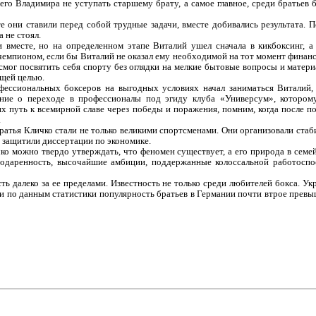
его Владимира не уступать старшему брату, а самое главное, среди братьев 
е они ставили перед собой трудные задачи, вместе добивались результата. 
 не стоял.
 вместе, но на определенном этапе Виталий ушел сначала в кикбоксинг, а 
чемпионом, если бы Виталий не оказал ему необходимой на тот момент финан
мог посвятить себя спорту без оглядки на мелкие бытовые вопросы и матери
бщей целью.
ессиональных боксеров на выгодных условиях начал заниматься Виталий, и
ение о переходе в профессионалы под эгиду клуба «Универсум», которо
 путь к всемирной славе через победы и поражения, помним, когда после по
.
ратья Кличко стали не только великими спортсменами. Они организовали ста
ба защитили диссертации по экономике.
ко можно твердо утверждать, что феномен существует, а его природа в семе
одаренность, высочайшие амбиции, поддержанные колоссальной работосп
ть далеко за ее пределами. Известность не только среди любителей бокса. 
и по данным статистики популярность братьев в Германии почти втрое превыш