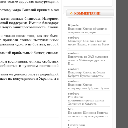
была только здоровая конкуренция и
Поэтому когда Виталий пришел в зал
КОММЕНТАРИИ
затем занялся бизнесом. Наверное,
совой поддержки. Именно благодаря
Klyuch
:
альную заинтересованность. Звание
Владимир Кличко объявил о
завершении карьеры
 только после того, как все было
oroboro
:
му принесли своими выступлениями
Мейвезер: Если бы я был на
ражения одного из братьев, второй
месте Пакьяо, у меня не было
...
бильный прибыльный бизнес, сначала
oroboro
:
Инвесторы из ОАЭ пытаются
завлечь Мейвезера драться с
йном воспитании, личных свойствах
П ...
особностью и чувством постоянной
oroboro
:
Владимир Кличко победил
Украина же демонстрирует редчайший
Кубрата Пулева нокаутом
ает их популярность в Украине, а в
oroboro
:
Владимир Кличко
нокаутировал Кубрата Пулева
oroboro
:
Рой Джонс
прокомментировал шансы
Хопкинса и Ковалева
ND
:
По словам Шеннона Бриггса,
он начал получать угрозы от
...
Civilization
: