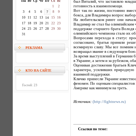
Пн
Вт
Ср
Чт
Пт
Сб
Вс
был Виталий, что заставляло младш
готовность к взаимопомощи.
1
2
Вот так по жизни, постоянно вмест
3
4
5
6
8
9
7
бокса, для Владимира вопрос выбора
10
11
12
13
15
16
14
На любительском ринге они начали
17
18
19
20
21
22
23
Владимир не стал бы олимпийским 
24
25
26
27
28
29
30
поддержке старшего брата Володя с
олимпийского чемпиона стало их о
31
Вопросами перехода в статус проф
согласовано, братья приняли реш
всемирную славу. Мы все помним их
РЕКЛАМА
возвращал звание в следующем бою
За время выступлений в Германии б
в Украине, а затем и за рубежом, о
Оценивая достижения братьев Клич
характера, усиливших природную 
КТО НА САЙТЕ
взаимной поддержки.
Кличко принесли Украине известнос
феномен. По оценкам специалистов 
Гостей: 23
Америке как минимум на треть.
Источник:
(http://fightnews.ru)
Ссылки по теме: