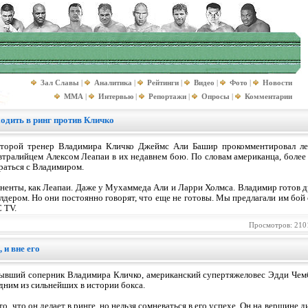
Зал Славы
|
Аналитика
|
Рейтинги
|
Видео
|
Фото
|
Новости
MMA
|
Интервью
|
Репортажи
|
Опросы
|
Комментарии
одить в ринг против Кличко
торой тренер Владимира Кличко Джеймс Али Башир прокомментировал ле
втралийцем Алексом Леапаи в их недавнем бою. По словам американца, более
раться с Владимиром.
ненты, как Леапаи. Даже у Мухаммеда Али и Ларри Холмса. Владимир готов д
дером. Но они постоянно говорят, что еще не готовы. Мы предлагали им бой с
 TV.
Просмотров: 210
 и вне его
ывший соперник Владимира Кличко, американский супертяжеловес Эдди Чемб
дним из сильнейших в истории бокса.
о, что он делает в ринге, но нельзя сомневаться в его успехе. Он на вершине 