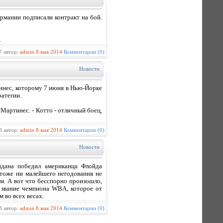
рмании подписали контракт на бой.
.
7 автор:
admin
8 мая 2014
Комментарии (0)
Новости
инес, которому 7 июня в Нью-Йорке
ратегии.
 Мартинес. - Котто - отличный боец,
3 автор:
admin
8 мая 2014
Комментарии (0)
Новости
йдана победил американца Флойда
 тоже ни малейшего негодования не
м. А вот что бесспорно произошло,
и звание чемпиона WBA, которое от
 во всех весах.
3 автор:
admin
8 мая 2014
Комментарии (0)