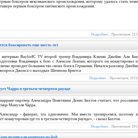
ервым боксером мексиканского происхождения, которому удалось стать чемп
тиверн первым боксером гаитянского происхождения.
Подробнее...
Просмотров: 212
ется боксировать еще шесть лет
 интервью BaylorIC TV второй тренер Владимира Кличко Джеймс Али Баши
одготовки Владимира к бою с Алексом Леапаи, которого он нокаутировал в
личко проводит большинство своих боев в Германии. Начался разговор Джей
 вопроса Джонса о выходках Шеннона Бриггса
Подробнее...
Просмотров: 3215
ует Чарра в третьем-четвертом раунде
парринг-партнер Александра Поветкина Денис Бахтов считает, что россияни
емца Мануэля Чарра.
Александр - фаворит, это однозначно. Мы вместе тренируемся, поэтому я
т нокаутирован где-то в третьем-четвертом раунде», - сказал Бахтов.
Подробнее...
Просмотров: 191
арр подписали контракт на бой