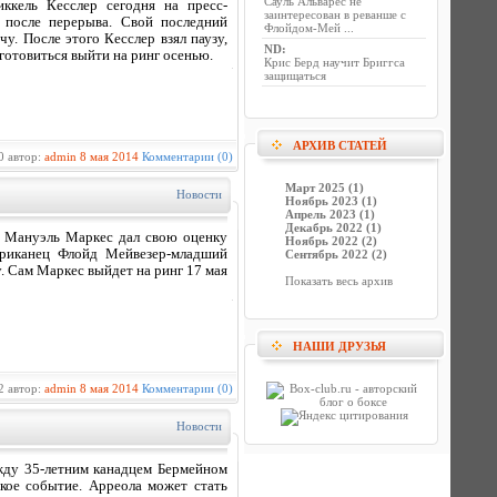
Сауль Альварес не
ккель Кесслер сегодня на пресс-
заинтересован в реванше с
 после перерыва. Свой последний
Флойдом-Мей ...
у. После этого Кесслер взял паузу,
ND
:
готовиться выйти на ринг осенью.
Крис Берд научит Бриггса
защищаться
АРХИВ СТАТЕЙ
0 автор:
admin
8 мая 2014
Комментарии (0)
Март 2025 (1)
Новости
Ноябрь 2023 (1)
Апрель 2023 (1)
Декабрь 2022 (1)
н Мануэль Маркес дал свою оценку
Ноябрь 2022 (2)
ериканец Флойд Мейвезер-младший
Сентябрь 2022 (2)
 Сам Маркес выйдет на ринг 17 мая
Показать весь архив
НАШИ ДРУЗЬЯ
2 автор:
admin
8 мая 2014
Комментарии (0)
Новости
жду 35-летним канадцем Бермейном
кое событие. Арреола может стать