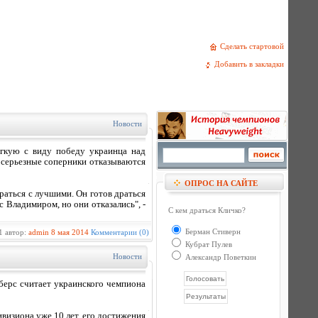
Сделать стартовой
Добавить в закладки
Новости
гкую с виду победу украинца над
 серьезные соперники отказываются
ОПРОС НА САЙТЕ
раться с лучшими. Он готов драться
 Владимиром, но они отказались", -
С кем драться Кличко?
Берман Стиверн
1 автор:
admin
8 мая 2014
Комментарии (0)
Кубрат Пулев
Новости
Александр Поветкин
ерс считает украинского чемпиона
дивизиона уже 10 лет, его достижения