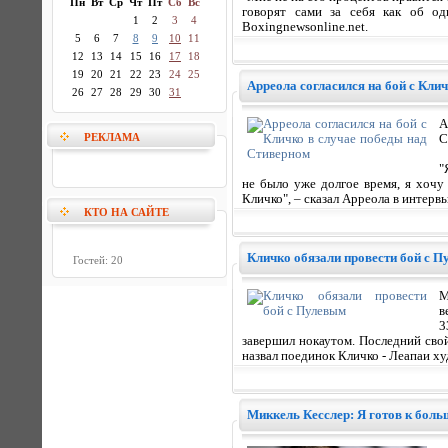
Пн
Вт
Ср
Чт
Пт
Сб
Вс
говорят сами за себя как об о
1
2
3
4
Boxingnewsonline.net.
5
6
7
8
9
10
11
12
13
14
15
16
17
18
19
20
21
22
23
24
25
Арреола согласился на бой с Кли
26
27
28
29
30
31
А
РЕКЛАМА
С
"
не было уже долгое время, я хочу
Кличко", – сказал Арреола в интерв
КТО НА САЙТЕ
Кличко обязали провести бой с 
Гостей: 20
М
в
3
завершил нокаутом. Последний свой
назвал поединок Кличко - Леапаи ху
Миккель Кесслер: Я готов к боль