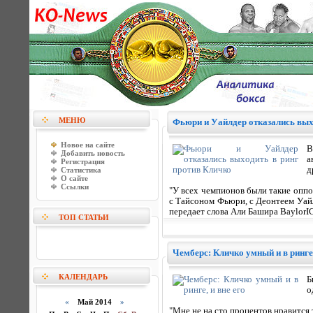
МЕНЮ
Фьюри и Уайлдер отказались вых
Новое на сайте
В
Добавить новость
а
Регистрация
д
Статистика
О сайте
Ссылки
"У всех чемпионов были такие оппо
с Тайсоном Фьюри, с Деонтеем Уайл
передает слова Али Башира BaylorIC
ТОП СТАТЬИ
Чемберс: Кличко умный и в ринге,
КАЛЕНДАРЬ
Б
о
«
Май 2014
»
"Мне не на сто процентов нравится т