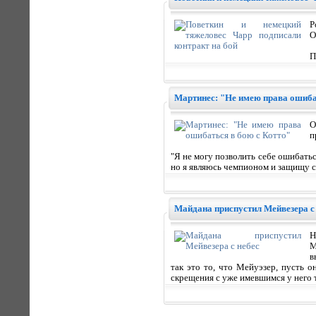
Р
О
П
Мартинес: "Не имею права ошиба
О
п
"Я не могу позволить себе ошибатьс
но я являюсь чемпионом и защищу св
Майдана приспустил Мейвезера с
Н
М
в
так это то, что Мейуэзер, пусть 
скрещения с уже имевшимся у него 