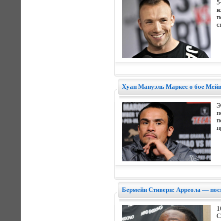
5
к
п
с
Хуан Мануэль Маркес о бое Мей
Э
п
п
п
Бермейн Стиверн: Арреола — по
1
С