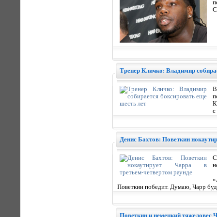
п
С
Тренер Кличко: Владимир собира
В
п
К
с
Денис Бахтов: Поветкин нокаутир
С
н
«
Поветкин победит. Думаю, Чарр буде
Поветкин и немецкий тяжеловес Ч