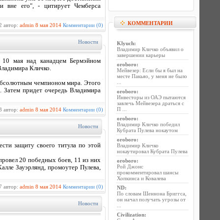
 вне его", - цитирует Чемберса
КОММЕНТАРИИ
2 автор:
admin
8 мая 2014
Комментарии (0)
Новости
Klyuch
:
Владимир Кличко объявил о
завершении карьеры
ы 10 мая над канадцем Бермэйном
oroboro
:
Владимира Кличко.
Мейвезер: Если бы я был на
месте Пакьяо, у меня не было
...
 абсолютным чемпионом мира. Этого
м. Затем придет очередь Владимира
oroboro
:
Инвесторы из ОАЭ пытаются
завлечь Мейвезера драться с
П ...
3 автор:
admin
8 мая 2014
Комментарии (0)
oroboro
:
Владимир Кличко победил
Новости
Кубрата Пулева нокаутом
oroboro
:
сти защиту своего титула по этой
Владимир Кличко
нокаутировал Кубрата Пулева
провел 20 победных боев, 11 из них
oroboro
:
Рой Джонс
Калле Зауэрлянд, промоутер Пулева,
прокомментировал шансы
Хопкинса и Ковалева
7 автор:
admin
8 мая 2014
Комментарии (0)
ND
:
По словам Шеннона Бриггса,
он начал получать угрозы от
Новости
...
Civilization
: