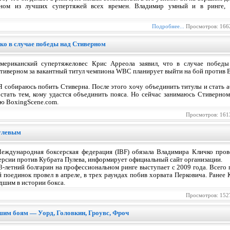
дном из лучших супертяжей всех времен. Владимир умный и в ринге, и
Подробнее...
Просмотров: 166
чко в случае победы над Стиверном
мериканский супертяжеловес Крис Арреола заявил, что в случае побед
тиверном за вакантный титул чемпиона WBC планирует выйти на бой против 
Я собираюсь побить Стиверна. После этого хочу объединить титулы и стать
 стать тем, кому удастся объединить пояса. Но сейчас занимаюсь Стиверно
ью BoxingScene.com.
Просмотров: 161
Пулевым
еждународная боксерская федерация (IBF) обязала Владимира Кличко прове
ерсии против Кубрата Пулева, информирует официальный сайт организации.
3-летний болгарин на профессиональном ринге выступает с 2009 года. Всего 
 поединок провел в апреле, в трех раундах побив хорвата Перковича. Ранее 
дшим в истории бокса.
Просмотров: 152
шим боям — Уорд, Головкин, Гроувс, Фроч