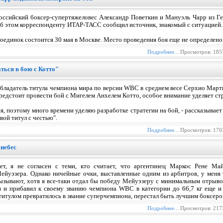
оссийский боксер-супертяжеловес Александр Поветкин и Мануэль Чарр из Ге
б этом корреспонденту ИТАР-ТАСС сообщил источник, знакомый с ситуацией.
оединок состоится 30 мая в Москве. Место проведения боя еще не определено
Подробнее...
Просмотров: 185
ться в бою с Котто"
бладатель титула чемпиона мира по версии WBC в среднем весе Серхио Март
редстоит провести бой с Мигелем Анхелем Котто, особое внимание уделяет ст
я, поэтому много времени уделяю разработке стратегии на бой, - рассказывает
ой титул с честью".
Подробнее...
Просмотров: 170
 небес
ет, я не согласен с теми, кто считает, что аргентинец Маркос Рене Ма
ейуэзера. Однако ничейные очки, выставленные одним из арбитров, у меня
ызывают, хотя я все-таки отдал бы победу Мейуэзеру с минимальным отрыво
он и прибавил к своему званию чемпиона WBC в категории до 66,7 кг еще 
титулом превратилось в звание суперчемпиона, перестал быть лучшим боксером
Подробнее...
Просмотров: 217