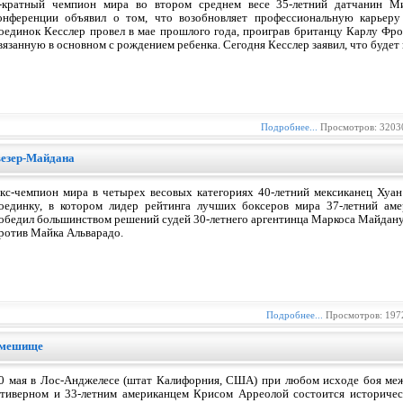
-кратный чемпион мира во втором среднем весе 35-летний датчанин Ми
онференции объявил о том, что возобновляет профессиональную карьеру
оединок Кесслер провел в мае прошлого года, проиграв британцу Карлу Фроч
вязанную в основном с рождением ребенка. Сегодня Кесслер заявил, что будет 
Подробнее...
Просмотров: 3203
везер-Майдана
кс-чемпион мира в четырех весовых категориях 40-летний мексиканец Хуа
оединку, в котором лидер рейтинга лучших боксеров мира 37-летний ам
обедил большинством решений судей 30-летнего аргентинца Маркоса Майдану.
ротив Майка Альварадо.
Подробнее...
Просмотров: 197
смешище
0 мая в Лос-Анджелесе (штат Калифорния, США) при любом исходе боя ме
тиверном и 33-летним американцем Крисом Арреолой состоится историчес